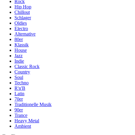
Rock
Hip Hop
Chillout
Schlager
Oldies
Electro
Alternative
80er
Klassik
House
Jazz
Indie
Classic Rock
Country
Soul
Techno
R'n'B
Latin
70er
Traditionelle Musik
90er
Trance
Heavy Metal
Ambient