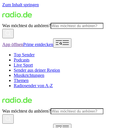
Zum Inhalt springen
Was möchtest du anhören?
App öffnen
Prime entdecken
Top Sender
Podcasts
Live Sport
Sender aus deiner Region
Musikrichtungen
Themen
Radiosender von A-Z
Was möchtest du anhören?