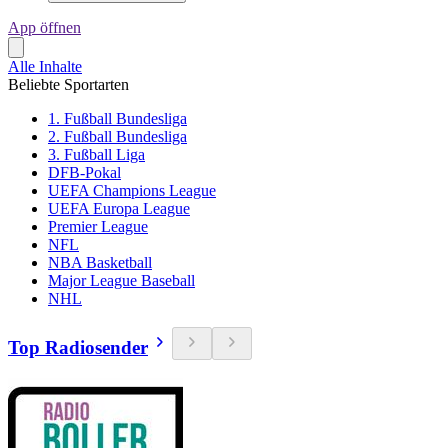
App öffnen
Alle Inhalte
Beliebte Sportarten
1. Fußball Bundesliga
2. Fußball Bundesliga
3. Fußball Liga
DFB-Pokal
UEFA Champions League
UEFA Europa League
Premier League
NFL
NBA Basketball
Major League Baseball
NHL
Top Radiosender