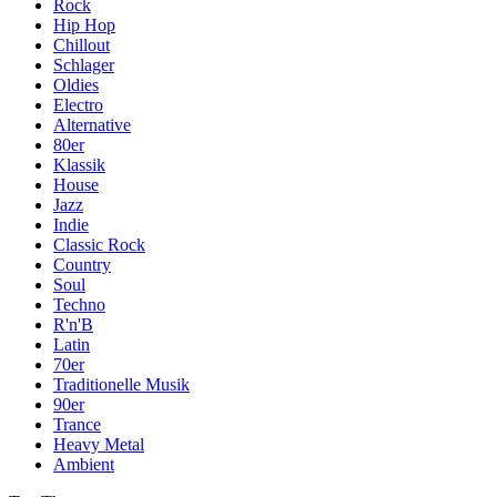
Rock
Hip Hop
Chillout
Schlager
Oldies
Electro
Alternative
80er
Klassik
House
Jazz
Indie
Classic Rock
Country
Soul
Techno
R'n'B
Latin
70er
Traditionelle Musik
90er
Trance
Heavy Metal
Ambient