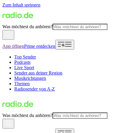
Zum Inhalt springen
Was möchtest du anhören?
App öffnen
Prime entdecken
Top Sender
Podcasts
Live Sport
Sender aus deiner Region
Musikrichtungen
Themen
Radiosender von A-Z
Was möchtest du anhören?