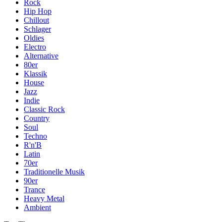
Rock
Hip Hop
Chillout
Schlager
Oldies
Electro
Alternative
80er
Klassik
House
Jazz
Indie
Classic Rock
Country
Soul
Techno
R'n'B
Latin
70er
Traditionelle Musik
90er
Trance
Heavy Metal
Ambient