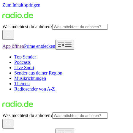
Zum Inhalt springen
Was möchtest du anhören?
App öffnen
Prime entdecken
Top Sender
Podcasts
Live Sport
Sender aus deiner Region
Musikrichtungen
Themen
Radiosender von A-Z
Was möchtest du anhören?