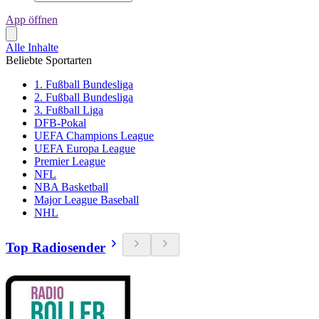
App öffnen
Alle Inhalte
Beliebte Sportarten
1. Fußball Bundesliga
2. Fußball Bundesliga
3. Fußball Liga
DFB-Pokal
UEFA Champions League
UEFA Europa League
Premier League
NFL
NBA Basketball
Major League Baseball
NHL
Top Radiosender