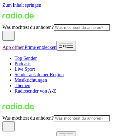
Zum Inhalt springen
Was möchtest du anhören?
App öffnen
Prime entdecken
Top Sender
Podcasts
Live Sport
Sender aus deiner Region
Musikrichtungen
Themen
Radiosender von A-Z
Was möchtest du anhören?