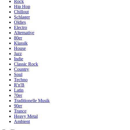
Rock
Hip Hop
Chillout
Schlager
Oldies
Electro
Alternative
80er
Klassik
House
Jazz
Indie
Classic Rock
Country
Soul
Techno
R'n'B
Latin
70er
Traditionelle Musik
90er
Trance
Heavy Metal
Ambient