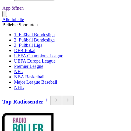
App öffnen
Alle Inhalte
Beliebte Sportarten
1. Fußball Bundesliga
2. Fußball Bundesliga
3. Fußball Liga
DFB-Pokal
UEFA Champions League
UEFA Europa League
Premier League
NFL
NBA Basketball
Major League Baseball
NHL
Top Radiosender