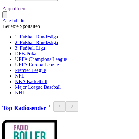
App öffnen
Alle Inhalte
Beliebte Sportarten
1. Fußball Bundesliga
2. Fußball Bundesliga
3. Fußball Liga
DFB-Pokal
UEFA Champions League
UEFA Europa League
Premier League
NFL
NBA Basketball
Major League Baseball
NHL
Top Radiosender