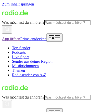
Zum Inhalt springen
Was möchtest du anhören?
App öffnen
Prime entdecken
Top Sender
Podcasts
Live Sport
Sender aus deiner Region
Musikrichtungen
Themen
Radiosender von A-Z
Was möchtest du anhören?