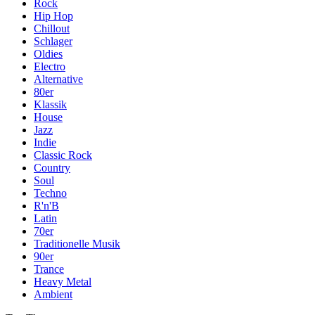
Rock
Hip Hop
Chillout
Schlager
Oldies
Electro
Alternative
80er
Klassik
House
Jazz
Indie
Classic Rock
Country
Soul
Techno
R'n'B
Latin
70er
Traditionelle Musik
90er
Trance
Heavy Metal
Ambient