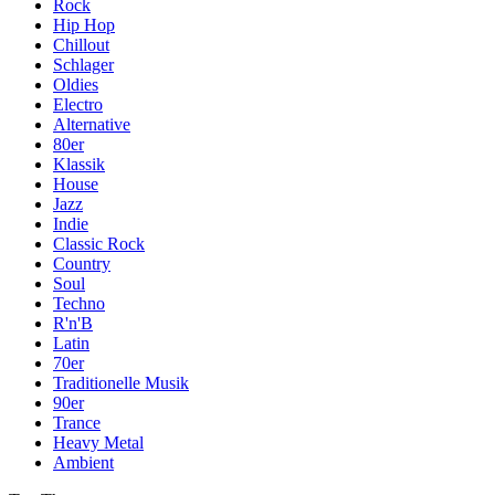
Rock
Hip Hop
Chillout
Schlager
Oldies
Electro
Alternative
80er
Klassik
House
Jazz
Indie
Classic Rock
Country
Soul
Techno
R'n'B
Latin
70er
Traditionelle Musik
90er
Trance
Heavy Metal
Ambient