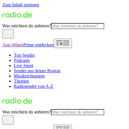
Zum Inhalt springen
Was möchtest du anhören?
App öffnen
Prime entdecken
Top Sender
Podcasts
Live Sport
Sender aus deiner Region
Musikrichtungen
Themen
Radiosender von A-Z
Was möchtest du anhören?