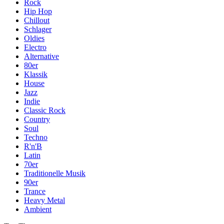
Rock
Hip Hop
Chillout
Schlager
Oldies
Electro
Alternative
80er
Klassik
House
Jazz
Indie
Classic Rock
Country
Soul
Techno
R'n'B
Latin
70er
Traditionelle Musik
90er
Trance
Heavy Metal
Ambient