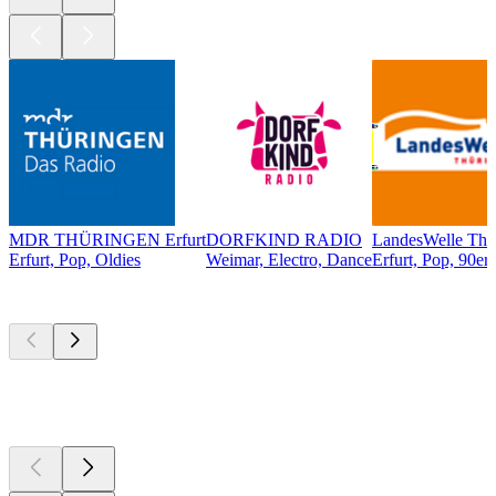
MDR THÜRINGEN Erfurt
DORFKIND RADIO
LandesWelle Thü
Erfurt, Pop, Oldies
Weimar, Electro, Dance
Erfurt, Pop, 90er,
Top
Podcasts
Top
Podcasts
Top
Podcasts