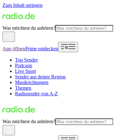
Zum Inhalt springen
Was möchtest du anhören?
App öffnen
Prime entdecken
Top Sender
Podcasts
Live Sport
Sender aus deiner Region
Musikrichtungen
Themen
Radiosender von A-Z
Was möchtest du anhören?