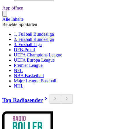
App öffnen
Alle Inhalte
Beliebte Sportarten
1. Fußball Bundesliga
2. Fußball Bundesliga
3. Fußball Liga
DFB-Pokal
UEFA Champions League
UEFA Europa League
Premier League
NFL
NBA Basketball
Major League Baseball
NHL
Top Radiosender