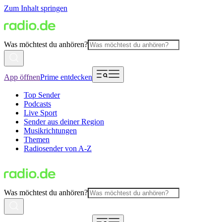
Zum Inhalt springen
Was möchtest du anhören?
App öffnen
Prime entdecken
Top Sender
Podcasts
Live Sport
Sender aus deiner Region
Musikrichtungen
Themen
Radiosender von A-Z
Was möchtest du anhören?