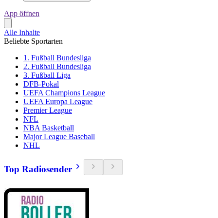
App öffnen
Alle Inhalte
Beliebte Sportarten
1. Fußball Bundesliga
2. Fußball Bundesliga
3. Fußball Liga
DFB-Pokal
UEFA Champions League
UEFA Europa League
Premier League
NFL
NBA Basketball
Major League Baseball
NHL
Top Radiosender