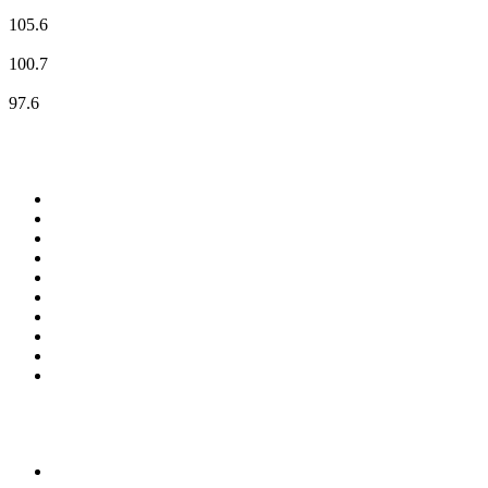
MDR JUMP
105.6
MDR KULTUR
100.7
radio TOP 40
97.6
Top 100 auf
radio.de
1
.
Radio Bollerwagen
2
.
1LIVE
3
.
ANTENNE BAYERN
4
.
WDR 4 Ruhrgebiet
5
.
SWR3
6
.
SUNSHINE LIVE
7
.
bigFM
8
.
Radio Paloma - 100% Deutscher Schlager
9
.
Deutschlandfunk
10
.
Ballermann Radio
Top 100 Podcasts in
Deutschland
1
.
RONZHEIMER.