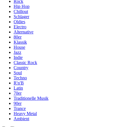
Rock
Hip Hop
Chillout
Schlager
Oldies
Electro
Alternative
80er
Klassik
House
Jazz
Indie
Classic Rock
Country
Soul
Techno
R'n'B
Latin
70er
Traditionelle Musik
90er
Trance
Heavy Metal
Ambient