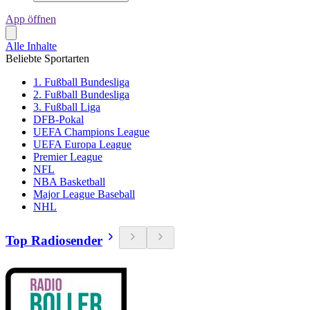
App öffnen
Alle Inhalte
Beliebte Sportarten
1. Fußball Bundesliga
2. Fußball Bundesliga
3. Fußball Liga
DFB-Pokal
UEFA Champions League
UEFA Europa League
Premier League
NFL
NBA Basketball
Major League Baseball
NHL
Top Radiosender