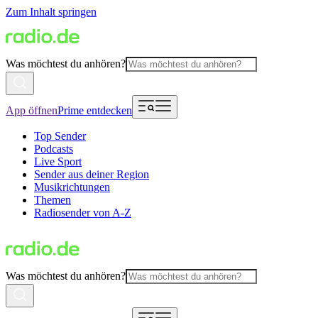
Zum Inhalt springen
Was möchtest du anhören?
App öffnen
Prime entdecken
Top Sender
Podcasts
Live Sport
Sender aus deiner Region
Musikrichtungen
Themen
Radiosender von A-Z
Was möchtest du anhören?