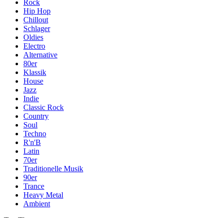
Rock
Hip Hop
Chillout
Schlager
Oldies
Electro
Alternative
80er
Klassik
House
Jazz
Indie
Classic Rock
Country
Soul
Techno
R'n'B
Latin
70er
Traditionelle Musik
90er
Trance
Heavy Metal
Ambient