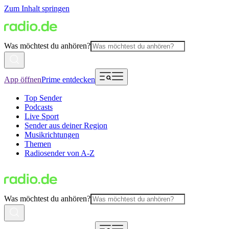
Zum Inhalt springen
Was möchtest du anhören?
App öffnen
Prime entdecken
Top Sender
Podcasts
Live Sport
Sender aus deiner Region
Musikrichtungen
Themen
Radiosender von A-Z
Was möchtest du anhören?