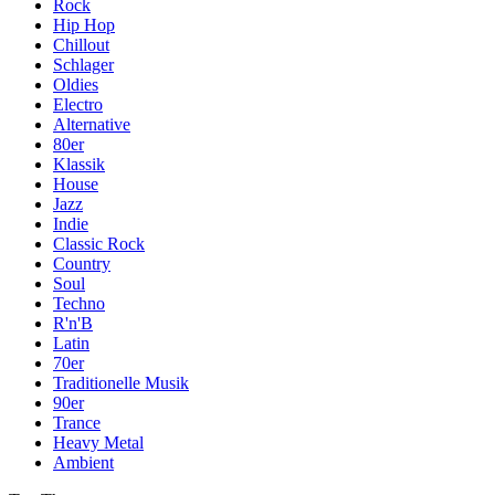
Rock
Hip Hop
Chillout
Schlager
Oldies
Electro
Alternative
80er
Klassik
House
Jazz
Indie
Classic Rock
Country
Soul
Techno
R'n'B
Latin
70er
Traditionelle Musik
90er
Trance
Heavy Metal
Ambient