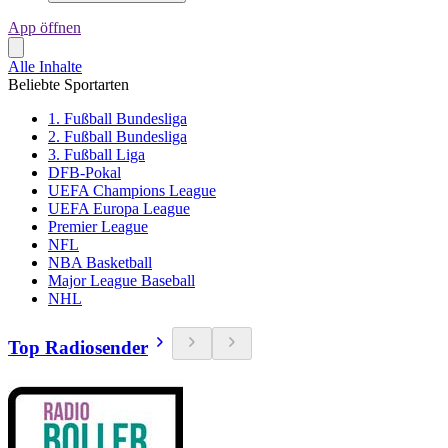
App öffnen
Alle Inhalte
Beliebte Sportarten
1. Fußball Bundesliga
2. Fußball Bundesliga
3. Fußball Liga
DFB-Pokal
UEFA Champions League
UEFA Europa League
Premier League
NFL
NBA Basketball
Major League Baseball
NHL
Top Radiosender