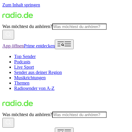
Zum Inhalt springen
Was möchtest du anhören?
App öffnen
Prime entdecken
Top Sender
Podcasts
Live Sport
Sender aus deiner Region
Musikrichtungen
Themen
Radiosender von A-Z
Was möchtest du anhören?