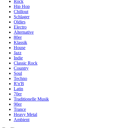
Rock
Hip Hop
Chillout
Schlager
Oldies
Electro
Alternative
80er
Klassik
House
Jazz
Indie
Classic Rock
Country
Soul
Techno
R'n'B
Latin
70er
Traditionelle Musik
90er
Trance
Heavy Metal
Ambient