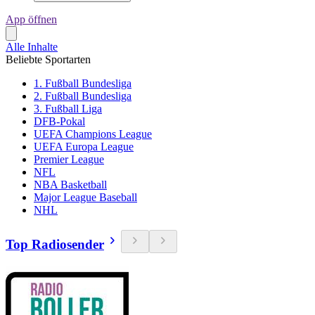
App öffnen
Alle Inhalte
Beliebte Sportarten
1. Fußball Bundesliga
2. Fußball Bundesliga
3. Fußball Liga
DFB-Pokal
UEFA Champions League
UEFA Europa League
Premier League
NFL
NBA Basketball
Major League Baseball
NHL
Top Radiosender