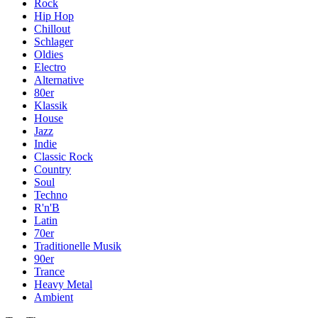
Rock
Hip Hop
Chillout
Schlager
Oldies
Electro
Alternative
80er
Klassik
House
Jazz
Indie
Classic Rock
Country
Soul
Techno
R'n'B
Latin
70er
Traditionelle Musik
90er
Trance
Heavy Metal
Ambient