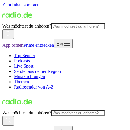
Zum Inhalt springen
Was möchtest du anhören?
App öffnen
Prime entdecken
Top Sender
Podcasts
Live Sport
Sender aus deiner Region
Musikrichtungen
Themen
Radiosender von A-Z
Was möchtest du anhören?