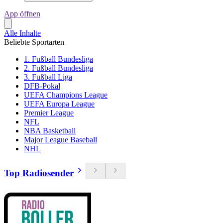
App öffnen
Alle Inhalte
Beliebte Sportarten
1. Fußball Bundesliga
2. Fußball Bundesliga
3. Fußball Liga
DFB-Pokal
UEFA Champions League
UEFA Europa League
Premier League
NFL
NBA Basketball
Major League Baseball
NHL
Top Radiosender