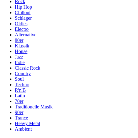
Rock
Hip Hop
Chillout
Schlager
Oldies
Electro
Alternative
80er
Klassik
House
Jazz
Indie
Classic Rock
Country
Soul
Techno
R'n'B
Latin
70er
Traditionelle Musik
90er
Trance
Heavy Metal
Ambient