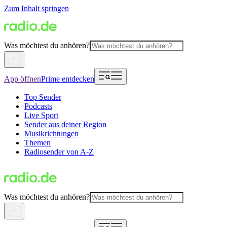
Zum Inhalt springen
Was möchtest du anhören?
App öffnen
Prime entdecken
Top Sender
Podcasts
Live Sport
Sender aus deiner Region
Musikrichtungen
Themen
Radiosender von A-Z
Was möchtest du anhören?