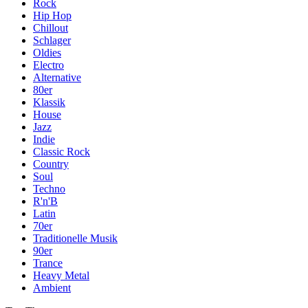
Rock
Hip Hop
Chillout
Schlager
Oldies
Electro
Alternative
80er
Klassik
House
Jazz
Indie
Classic Rock
Country
Soul
Techno
R'n'B
Latin
70er
Traditionelle Musik
90er
Trance
Heavy Metal
Ambient