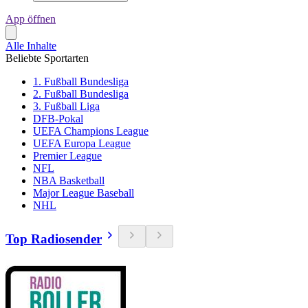
App öffnen
Alle Inhalte
Beliebte Sportarten
1. Fußball Bundesliga
2. Fußball Bundesliga
3. Fußball Liga
DFB-Pokal
UEFA Champions League
UEFA Europa League
Premier League
NFL
NBA Basketball
Major League Baseball
NHL
Top Radiosender