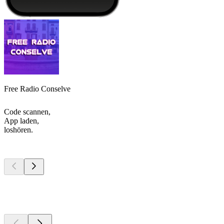
Free Radio Conselve
Code scannen,
App laden,
loshören.
Top
Podcasts
Top
Podcasts
Top
Podcasts