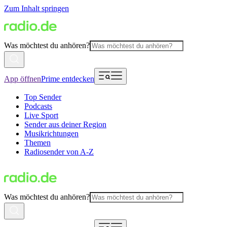
Zum Inhalt springen
Was möchtest du anhören?
App öffnen
Prime entdecken
Top Sender
Podcasts
Live Sport
Sender aus deiner Region
Musikrichtungen
Themen
Radiosender von A-Z
Was möchtest du anhören?