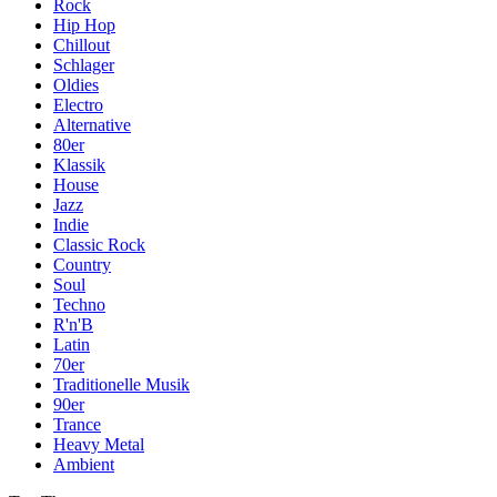
Rock
Hip Hop
Chillout
Schlager
Oldies
Electro
Alternative
80er
Klassik
House
Jazz
Indie
Classic Rock
Country
Soul
Techno
R'n'B
Latin
70er
Traditionelle Musik
90er
Trance
Heavy Metal
Ambient