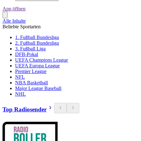
App öffnen
Alle Inhalte
Beliebte Sportarten
1. Fußball Bundesliga
2. Fußball Bundesliga
3. Fußball Liga
DFB-Pokal
UEFA Champions League
UEFA Europa League
Premier League
NFL
NBA Basketball
Major League Baseball
NHL
Top Radiosender