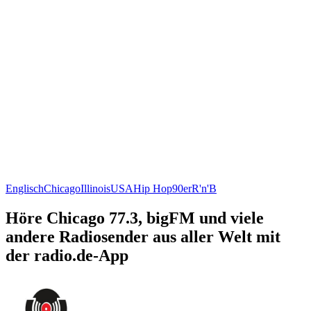
Englisch
Chicago
Illinois
USA
Hip Hop
90er
R'n'B
Höre Chicago 77.3, bigFM und viele
andere Radiosender aus aller Welt mit
der radio.de-App