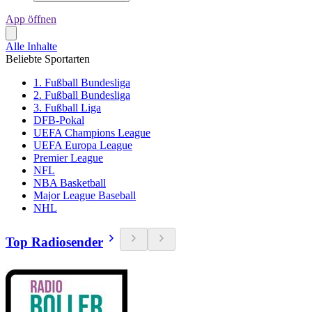
App öffnen
Alle Inhalte
Beliebte Sportarten
1. Fußball Bundesliga
2. Fußball Bundesliga
3. Fußball Liga
DFB-Pokal
UEFA Champions League
UEFA Europa League
Premier League
NFL
NBA Basketball
Major League Baseball
NHL
Top Radiosender