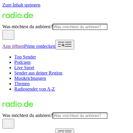
Zum Inhalt springen
Was möchtest du anhören?
App öffnen
Prime entdecken
Top Sender
Podcasts
Live Sport
Sender aus deiner Region
Musikrichtungen
Themen
Radiosender von A-Z
Was möchtest du anhören?