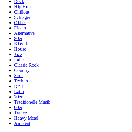
Rock
Hip Hop
Chillout
Schlager
Oldies
Electro
Alternative
80er
Klassik
House
Jazz
Indie
Classic Rock
Country
Soul
Techno
R'n'B
Latin
70er
Traditionelle Musik
90er
Trance
Heavy Metal
Ambient