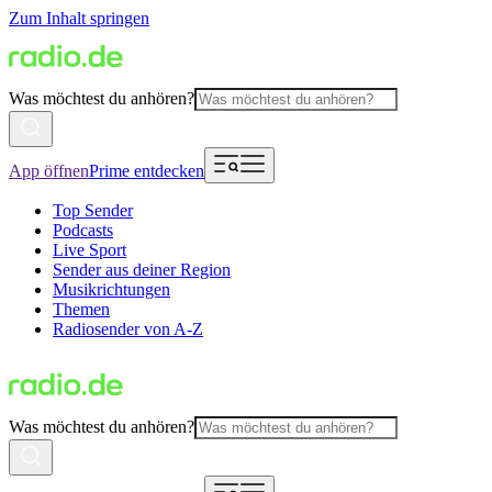
Zum Inhalt springen
Was möchtest du anhören?
App öffnen
Prime entdecken
Top Sender
Podcasts
Live Sport
Sender aus deiner Region
Musikrichtungen
Themen
Radiosender von A-Z
Was möchtest du anhören?