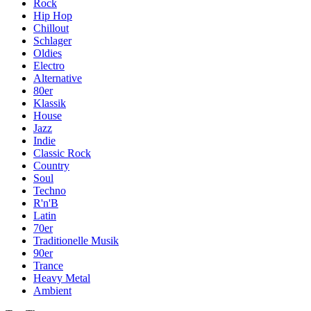
Rock
Hip Hop
Chillout
Schlager
Oldies
Electro
Alternative
80er
Klassik
House
Jazz
Indie
Classic Rock
Country
Soul
Techno
R'n'B
Latin
70er
Traditionelle Musik
90er
Trance
Heavy Metal
Ambient