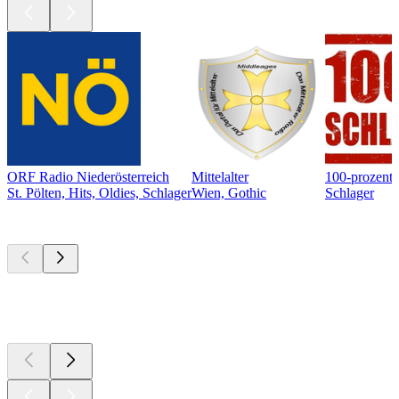
ORF Radio Niederösterreich
Mittelalter
100-prozent-
St. Pölten, Hits, Oldies, Schlager
Wien, Gothic
Schlager
Top
Podcasts
Top
Podcasts
Top
Podcasts