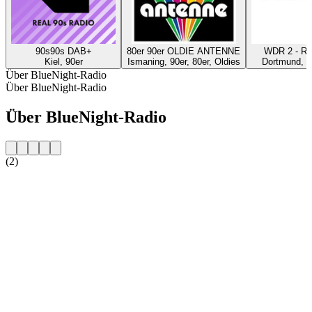
90s90s DAB+
80er 90er OLDIE ANTENNE
WDR 2 - Ru
Kiel, 90er
Ismaning, 90er, 80er, Oldies
Dortmund, P
Über BlueNight-Radio
Über BlueNight-Radio
Über BlueNight-Radio
(2)
Sender-Website