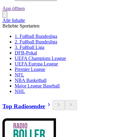
App öffnen
Alle Inhalte
Beliebte Sportarten
1. Fußball Bundesliga
2. Fußball Bundesliga
3. Fußball Liga
DFB-Pokal
UEFA Champions League
UEFA Europa League
Premier League
NFL
NBA Basketball
Major League Baseball
NHL
Top Radiosender