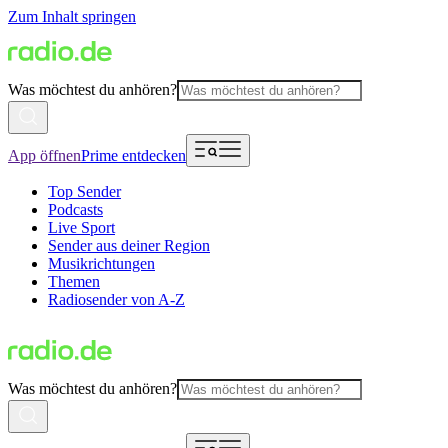
Zum Inhalt springen
Was möchtest du anhören?
App öffnen
Prime entdecken
Top Sender
Podcasts
Live Sport
Sender aus deiner Region
Musikrichtungen
Themen
Radiosender von A-Z
Was möchtest du anhören?