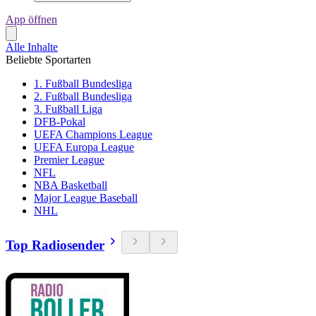
App öffnen
Alle Inhalte
Beliebte Sportarten
1. Fußball Bundesliga
2. Fußball Bundesliga
3. Fußball Liga
DFB-Pokal
UEFA Champions League
UEFA Europa League
Premier League
NFL
NBA Basketball
Major League Baseball
NHL
Top Radiosender