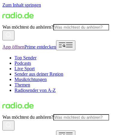
Zum Inhalt springen
Was möchtest du anhören?
App öffnen
Prime entdecken
Top Sender
Podcasts
Live Sport
Sender aus deiner Region
Musikrichtungen
Themen
Radiosender von A-Z
Was möchtest du anhören?