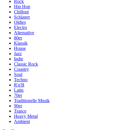
Rock
Hip Hop
Chillout
Schlager
Oldies
Electro
Alternative
80er
Klassik
House
Jazz
Indie
Classic Rock
Country
Soul
Techno
R'n'B
Latin
70er
Traditionelle Musik
90er
Trance
Heavy Metal
Ambient