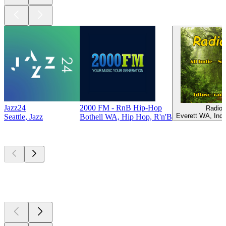
Jazz24
2000 FM - RnB Hip-Hop
Radio
Everett WA, Indi
Seattle, Jazz
Bothell WA, Hip Hop, R'n'B
Top
Podcasts
Top
Podcasts
Top
Podcasts