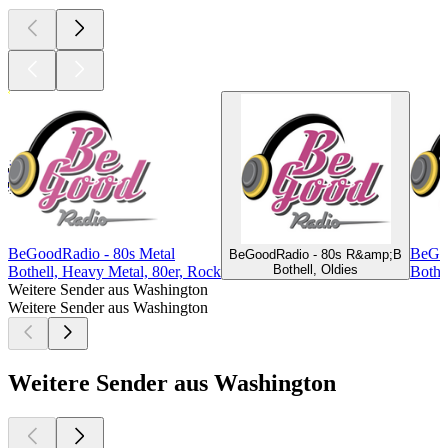
BeGoodRadio - 80s Metal
BeGoo
BeGoodRadio - 80s R&amp;B
Bothell, Oldies
Bothell, Heavy Metal, 80er, Rock
Bothe
Weitere Sender aus Washington
Weitere Sender aus Washington
Weitere Sender aus Washington