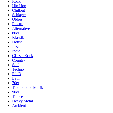
Rock
Hip Hop
Chillout
Schlager
Oldies
Electro
Alternative
80er
Klassik
House
Jazz
Indie
Classic Rock
Country
Soul
Techno
R'n'B
Latin
70er
Traditionelle Musik
90er
Trance
Heavy Metal
Ambient