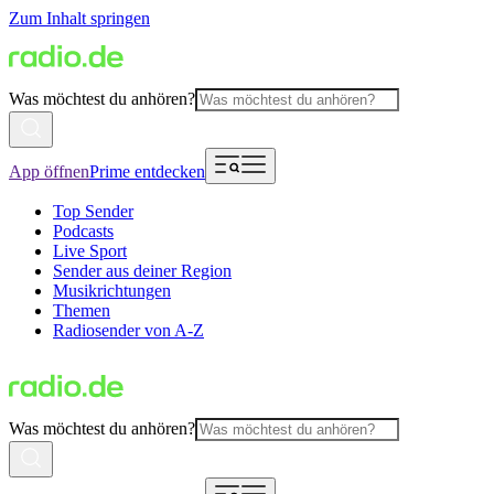
Zum Inhalt springen
Was möchtest du anhören?
App öffnen
Prime entdecken
Top Sender
Podcasts
Live Sport
Sender aus deiner Region
Musikrichtungen
Themen
Radiosender von A-Z
Was möchtest du anhören?