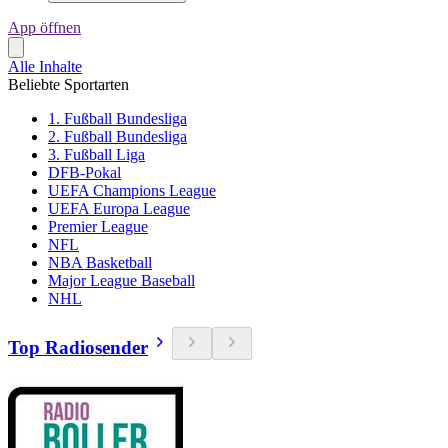
App öffnen
Alle Inhalte
Beliebte Sportarten
1. Fußball Bundesliga
2. Fußball Bundesliga
3. Fußball Liga
DFB-Pokal
UEFA Champions League
UEFA Europa League
Premier League
NFL
NBA Basketball
Major League Baseball
NHL
Top Radiosender