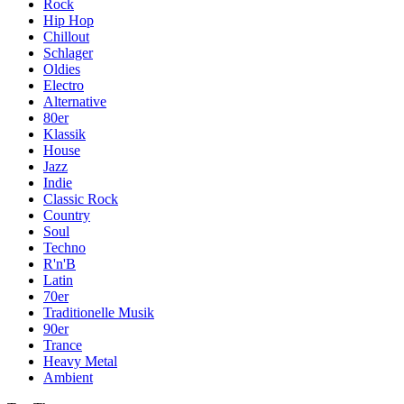
Rock
Hip Hop
Chillout
Schlager
Oldies
Electro
Alternative
80er
Klassik
House
Jazz
Indie
Classic Rock
Country
Soul
Techno
R'n'B
Latin
70er
Traditionelle Musik
90er
Trance
Heavy Metal
Ambient