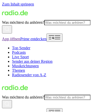
Zum Inhalt springen
Was möchtest du anhören?
App öffnen
Prime entdecken
Top Sender
Podcasts
Live Sport
Sender aus deiner Region
Musikrichtungen
Themen
Radiosender von A-Z
Was möchtest du anhören?