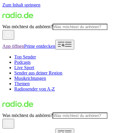
Zum Inhalt springen
Was möchtest du anhören?
App öffnen
Prime entdecken
Top Sender
Podcasts
Live Sport
Sender aus deiner Region
Musikrichtungen
Themen
Radiosender von A-Z
Was möchtest du anhören?