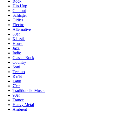
Rock
Hip Hop
Chillout
Schlager
Oldies
Electro
Alternative
80er
Klassik
House
Jazz
Indie
Classic Rock
Country
Soul
Techno
R'n'B
Latin
70er
Traditionelle Musik
90er
Trance
Heavy Metal
Ambient