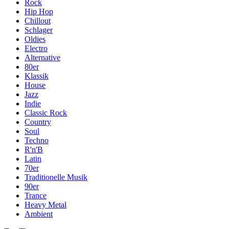
Rock
Hip Hop
Chillout
Schlager
Oldies
Electro
Alternative
80er
Klassik
House
Jazz
Indie
Classic Rock
Country
Soul
Techno
R'n'B
Latin
70er
Traditionelle Musik
90er
Trance
Heavy Metal
Ambient