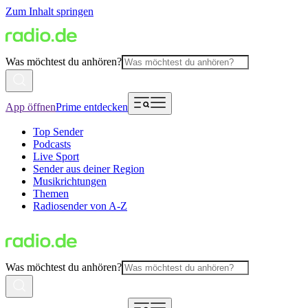
Zum Inhalt springen
Was möchtest du anhören?
App öffnen
Prime entdecken
Top Sender
Podcasts
Live Sport
Sender aus deiner Region
Musikrichtungen
Themen
Radiosender von A-Z
Was möchtest du anhören?