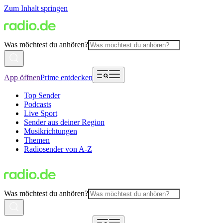
Zum Inhalt springen
Was möchtest du anhören?
App öffnen
Prime entdecken
Top Sender
Podcasts
Live Sport
Sender aus deiner Region
Musikrichtungen
Themen
Radiosender von A-Z
Was möchtest du anhören?