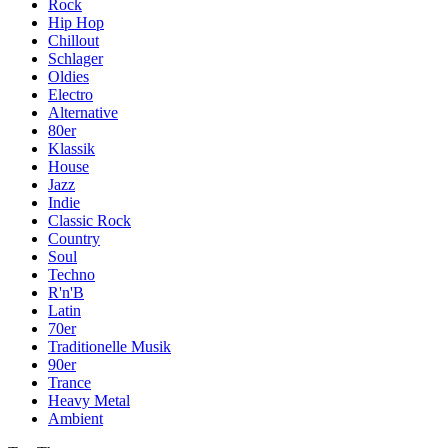
Rock
Hip Hop
Chillout
Schlager
Oldies
Electro
Alternative
80er
Klassik
House
Jazz
Indie
Classic Rock
Country
Soul
Techno
R'n'B
Latin
70er
Traditionelle Musik
90er
Trance
Heavy Metal
Ambient