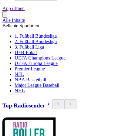
App öffnen
Alle Inhalte
Beliebte Sportarten
1. Fußball Bundesliga
2. Fußball Bundesliga
3. Fußball Liga
DFB-Pokal
UEFA Champions League
UEFA Europa League
Premier League
NFL
NBA Basketball
Major League Baseball
NHL
Top Radiosender