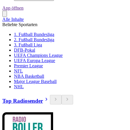
App öffnen
Alle Inhalte
Beliebte Sportarten
1. Fußball Bundesliga
2. Fußball Bundesliga
3. Fußball Liga
DFB-Pokal
UEFA Champions League
UEFA Europa League
Premier League
NFL
NBA Basketball
Major League Baseball
NHL
Top Radiosender