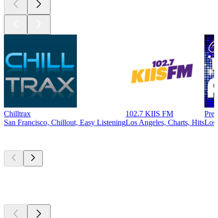
Chilltrax
102.7 KIIS FM
Prec
San Francisco, Chillout, Easy Listening
Los Angeles, Charts, Hits
Los 
Top
Podcasts
Top
Podcasts
Top
Podcasts