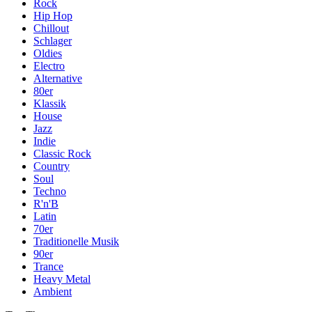
Rock
Hip Hop
Chillout
Schlager
Oldies
Electro
Alternative
80er
Klassik
House
Jazz
Indie
Classic Rock
Country
Soul
Techno
R'n'B
Latin
70er
Traditionelle Musik
90er
Trance
Heavy Metal
Ambient