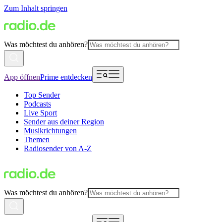
Zum Inhalt springen
Was möchtest du anhören?
App öffnen
Prime entdecken
Top Sender
Podcasts
Live Sport
Sender aus deiner Region
Musikrichtungen
Themen
Radiosender von A-Z
Was möchtest du anhören?