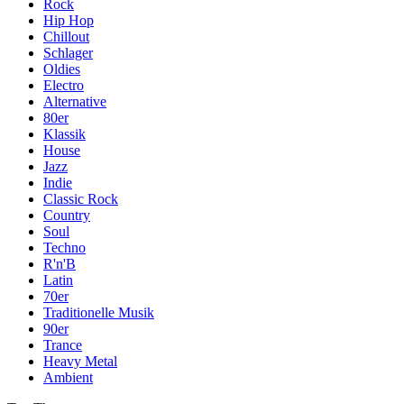
Rock
Hip Hop
Chillout
Schlager
Oldies
Electro
Alternative
80er
Klassik
House
Jazz
Indie
Classic Rock
Country
Soul
Techno
R'n'B
Latin
70er
Traditionelle Musik
90er
Trance
Heavy Metal
Ambient