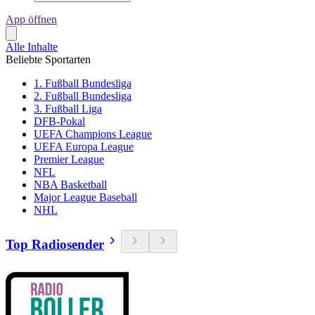
App öffnen
Alle Inhalte
Beliebte Sportarten
1. Fußball Bundesliga
2. Fußball Bundesliga
3. Fußball Liga
DFB-Pokal
UEFA Champions League
UEFA Europa League
Premier League
NFL
NBA Basketball
Major League Baseball
NHL
Top Radiosender