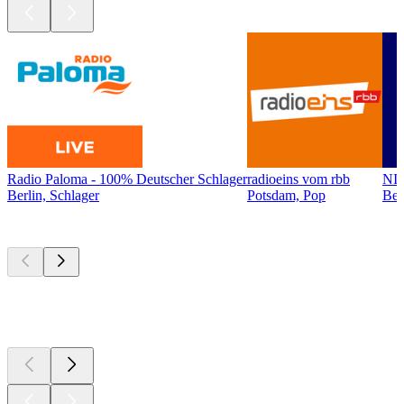
Radio Paloma - 100% Deutscher Schlager
radioeins vom rbb
NI
Berlin, Schlager
Potsdam, Pop
Ber
Top
Podcasts
Top
Podcasts
Top
Podcasts