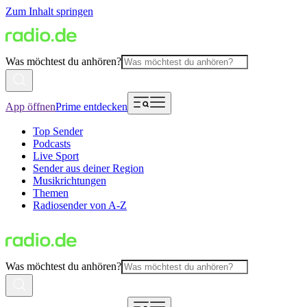
Zum Inhalt springen
Was möchtest du anhören?
App öffnen
Prime entdecken
Top Sender
Podcasts
Live Sport
Sender aus deiner Region
Musikrichtungen
Themen
Radiosender von A-Z
Was möchtest du anhören?