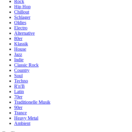
Rock
Hip Hop
Chillout
Schlager
Oldies
Electro
Alternative
80er
Klassik
House
Jazz
Indie
Classic Rock
Country
Soul
Techno
R'n'B
Latin
70er
Traditionelle Musik
90er
Trance
Heavy Metal
Ambient