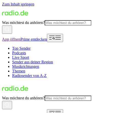
Zum Inhalt springen
Was möchtest du anhören?
App öffnen
Prime entdecken
Top Sender
Podcasts
Live Sport
Sender aus deiner Region
Musikrichtungen
Themen
Radiosender von A-Z
Was möchtest du anhören?