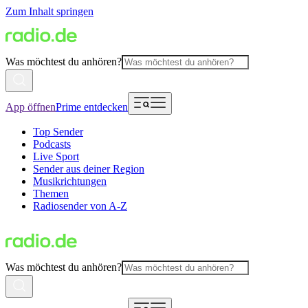
Zum Inhalt springen
Was möchtest du anhören?
App öffnen
Prime entdecken
Top Sender
Podcasts
Live Sport
Sender aus deiner Region
Musikrichtungen
Themen
Radiosender von A-Z
Was möchtest du anhören?