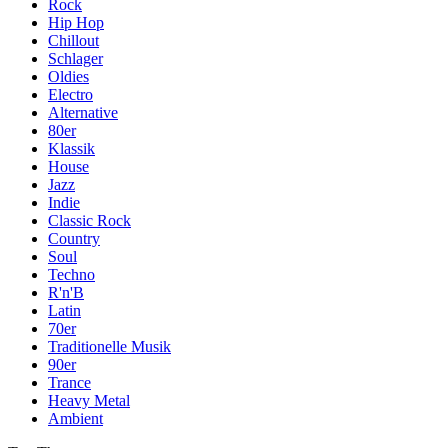
Rock
Hip Hop
Chillout
Schlager
Oldies
Electro
Alternative
80er
Klassik
House
Jazz
Indie
Classic Rock
Country
Soul
Techno
R'n'B
Latin
70er
Traditionelle Musik
90er
Trance
Heavy Metal
Ambient