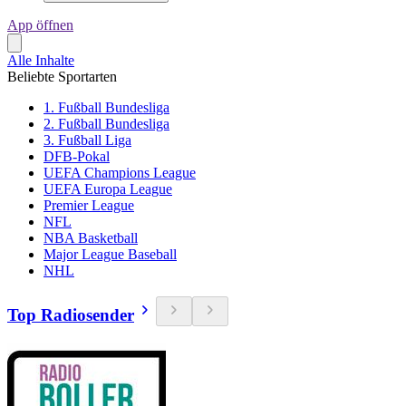
App öffnen
Alle Inhalte
Beliebte Sportarten
1. Fußball Bundesliga
2. Fußball Bundesliga
3. Fußball Liga
DFB-Pokal
UEFA Champions League
UEFA Europa League
Premier League
NFL
NBA Basketball
Major League Baseball
NHL
Top Radiosender