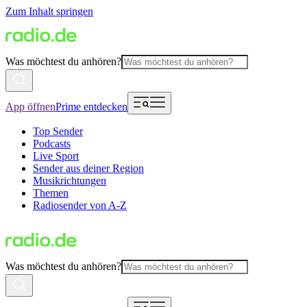
Zum Inhalt springen
Was möchtest du anhören?
App öffnen
Prime entdecken
Top Sender
Podcasts
Live Sport
Sender aus deiner Region
Musikrichtungen
Themen
Radiosender von A-Z
Was möchtest du anhören?