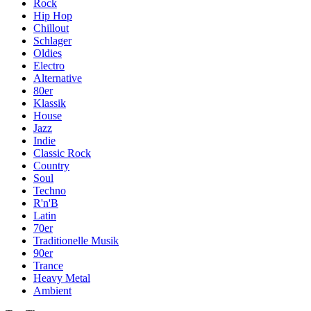
Rock
Hip Hop
Chillout
Schlager
Oldies
Electro
Alternative
80er
Klassik
House
Jazz
Indie
Classic Rock
Country
Soul
Techno
R'n'B
Latin
70er
Traditionelle Musik
90er
Trance
Heavy Metal
Ambient