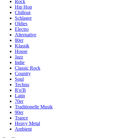
Rock
Hip Hop
Chillout
Schlager
Oldies
Electro
Alternative
80er
Klassik
House
Jazz
Indie
Classic Rock
Country
Soul
Techno
R'n'B
Latin
70er
Traditionelle Musik
90er
Trance
Heavy Metal
Ambient