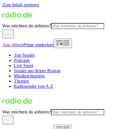
Zum Inhalt springen
Was möchtest du anhören?
App öffnen
Prime entdecken
Top Sender
Podcasts
Live Sport
Sender aus deiner Region
Musikrichtungen
Themen
Radiosender von A-Z
Was möchtest du anhören?