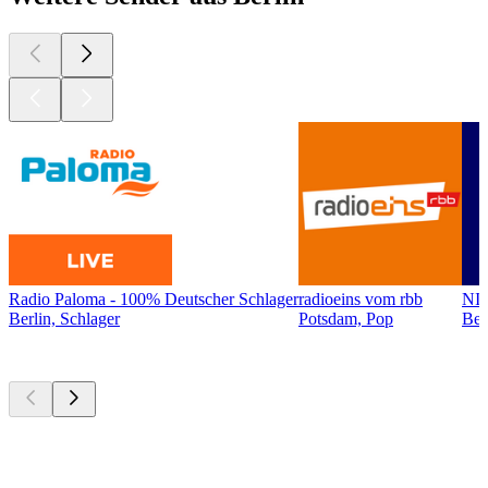
Radio Paloma - 100% Deutscher Schlager
radioeins vom rbb
NI
Berlin, Schlager
Potsdam, Pop
Ber
Top
Podcasts
Top
Podcasts
Top
Podcasts