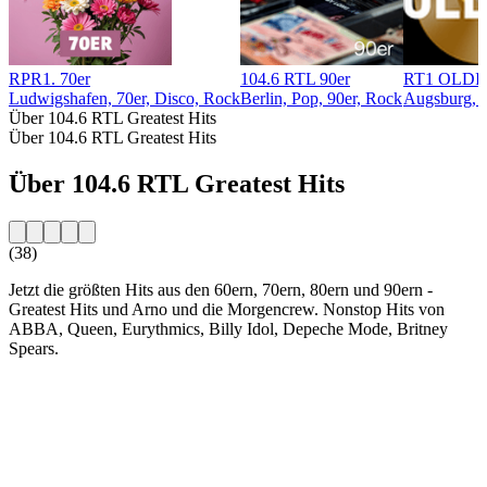
RPR1. 70er
104.6 RTL 90er
RT1 OLDI
Ludwigshafen, 70er, Disco, Rock
Berlin, Pop, 90er, Rock
Augsburg, 7
Über 104.6 RTL Greatest Hits
Über 104.6 RTL Greatest Hits
Über 104.6 RTL Greatest Hits
(38)
Jetzt die größten Hits aus den 60ern, 70ern, 80ern und 90ern -
Greatest Hits und Arno und die Morgencrew. Nonstop Hits von
ABBA, Queen, Eurythmics, Billy Idol, Depeche Mode, Britney
Spears.
Sender-Website