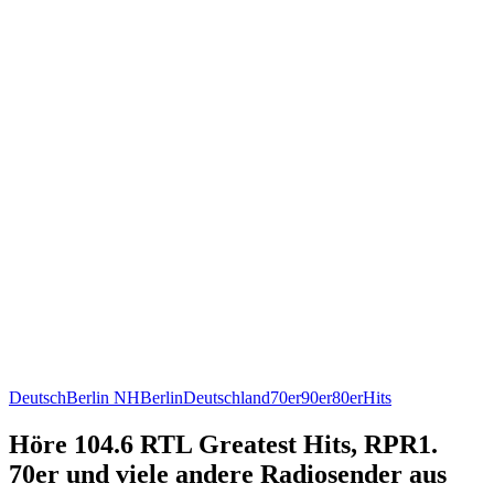
Deutsch
Berlin NH
Berlin
Deutschland
70er
90er
80er
Hits
Höre 104.6 RTL Greatest Hits, RPR1.
70er und viele andere Radiosender aus