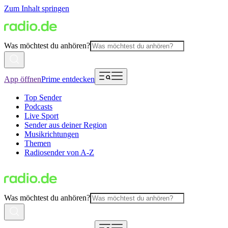
Zum Inhalt springen
Was möchtest du anhören?
App öffnen
Prime entdecken
Top Sender
Podcasts
Live Sport
Sender aus deiner Region
Musikrichtungen
Themen
Radiosender von A-Z
Was möchtest du anhören?