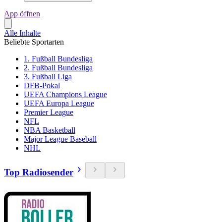
App öffnen
Alle Inhalte
Beliebte Sportarten
1. Fußball Bundesliga
2. Fußball Bundesliga
3. Fußball Liga
DFB-Pokal
UEFA Champions League
UEFA Europa League
Premier League
NFL
NBA Basketball
Major League Baseball
NHL
Top Radiosender