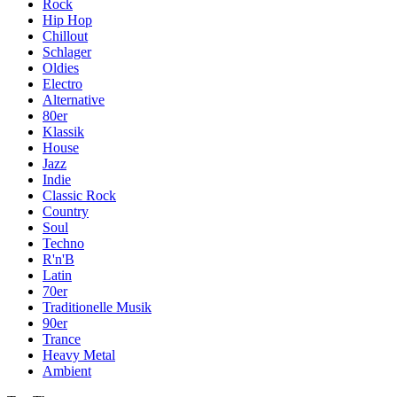
Rock
Hip Hop
Chillout
Schlager
Oldies
Electro
Alternative
80er
Klassik
House
Jazz
Indie
Classic Rock
Country
Soul
Techno
R'n'B
Latin
70er
Traditionelle Musik
90er
Trance
Heavy Metal
Ambient