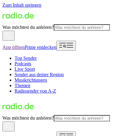
Zum Inhalt springen
Was möchtest du anhören?
App öffnen
Prime entdecken
Top Sender
Podcasts
Live Sport
Sender aus deiner Region
Musikrichtungen
Themen
Radiosender von A-Z
Was möchtest du anhören?