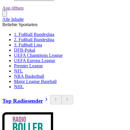
App öffnen
Alle Inhalte
Beliebte Sportarten
1. Fußball Bundesliga
2. Fußball Bundesliga
3. Fußball Liga
DFB-Pokal
UEFA Champions League
UEFA Europa League
Premier League
NFL
NBA Basketball
Major League Baseball
NHL
Top Radiosender