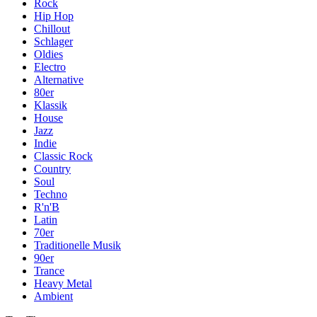
Rock
Hip Hop
Chillout
Schlager
Oldies
Electro
Alternative
80er
Klassik
House
Jazz
Indie
Classic Rock
Country
Soul
Techno
R'n'B
Latin
70er
Traditionelle Musik
90er
Trance
Heavy Metal
Ambient