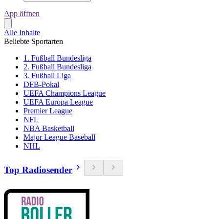
App öffnen
Alle Inhalte
Beliebte Sportarten
1. Fußball Bundesliga
2. Fußball Bundesliga
3. Fußball Liga
DFB-Pokal
UEFA Champions League
UEFA Europa League
Premier League
NFL
NBA Basketball
Major League Baseball
NHL
Top Radiosender