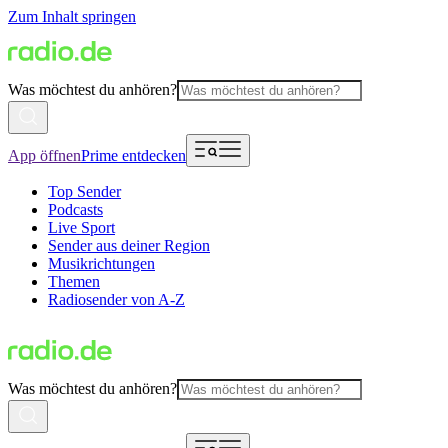
Zum Inhalt springen
Was möchtest du anhören?
App öffnen
Prime entdecken
Top Sender
Podcasts
Live Sport
Sender aus deiner Region
Musikrichtungen
Themen
Radiosender von A-Z
Was möchtest du anhören?