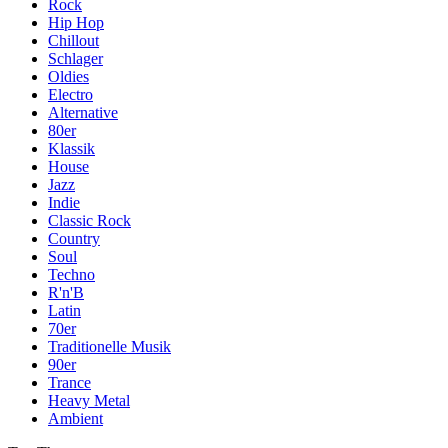
Rock
Hip Hop
Chillout
Schlager
Oldies
Electro
Alternative
80er
Klassik
House
Jazz
Indie
Classic Rock
Country
Soul
Techno
R'n'B
Latin
70er
Traditionelle Musik
90er
Trance
Heavy Metal
Ambient