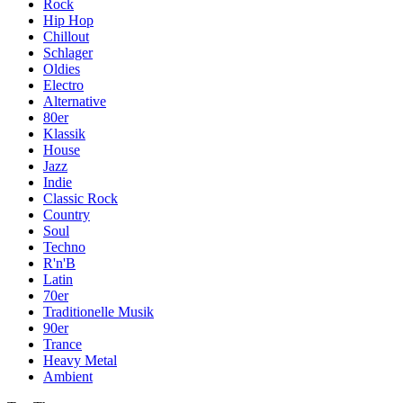
Rock
Hip Hop
Chillout
Schlager
Oldies
Electro
Alternative
80er
Klassik
House
Jazz
Indie
Classic Rock
Country
Soul
Techno
R'n'B
Latin
70er
Traditionelle Musik
90er
Trance
Heavy Metal
Ambient