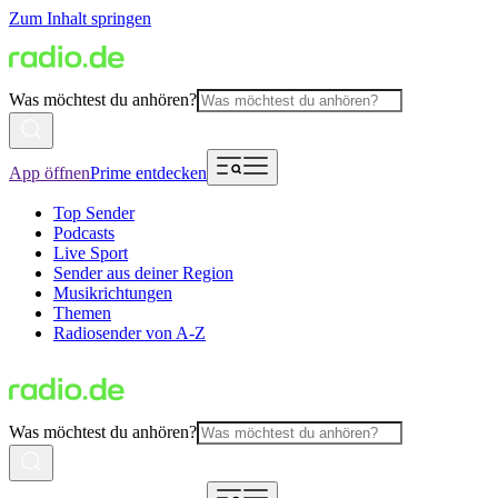
Zum Inhalt springen
Was möchtest du anhören?
App öffnen
Prime entdecken
Top Sender
Podcasts
Live Sport
Sender aus deiner Region
Musikrichtungen
Themen
Radiosender von A-Z
Was möchtest du anhören?