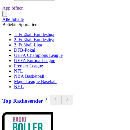
App öffnen
Alle Inhalte
Beliebte Sportarten
1. Fußball Bundesliga
2. Fußball Bundesliga
3. Fußball Liga
DFB-Pokal
UEFA Champions League
UEFA Europa League
Premier League
NFL
NBA Basketball
Major League Baseball
NHL
Top Radiosender