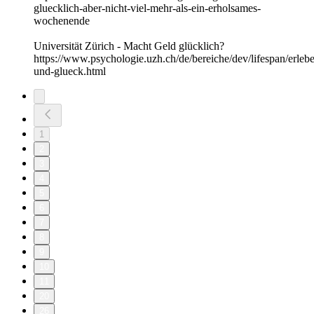
gluecklich-aber-nicht-viel-mehr-als-ein-erholsames-
wochenende
Universität Zürich - Macht Geld glücklich?
https://www.psychologie.uzh.ch/de/bereiche/dev/lifespan/erlebe
und-glueck.html
1
2
3
4
5
6
7
8
9
10
11
20
26