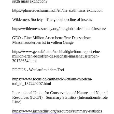
sixth mass extinction?
https://planetedeshumains.fr/en/the-sixth-mass-extinction
Wilderness Society - The global decline of insects
https://wilderness-society.org/the-global-decline-of-insects/
GEO - Eine Million Arten betroffen: Das sechste
Massenaussterben ist in vollem Gange
https://www.geo.de/natur/nachhaltigkeit/un-report-eine-
million-arten-betroffen-das-sechste-massenaussterben-
30178654.html
FOCUS - Wettlauf mit dem Tod
https://www.focus.de/earth/titel-wettlauf-mit-dem-
tod_id_137449207.html
International Union for Conservation of Nature and Natural
Resources (IUCN) - Summary Statistics (Internationale rote
Liste)
https://www.iucnredlist.org/resources/summary-statistics