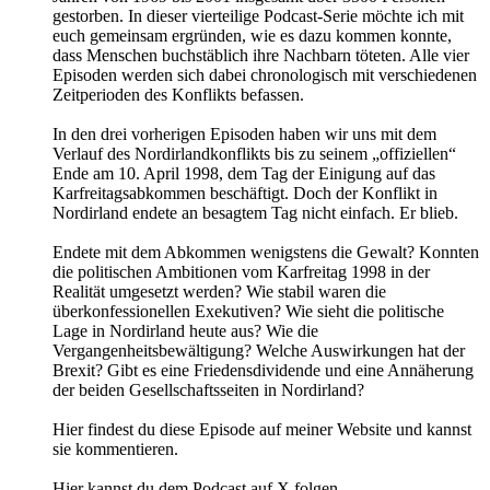
gestorben. In dieser vierteilige Podcast-Serie möchte ich mit
euch gemeinsam ergründen, wie es dazu kommen konnte,
dass Menschen buchstäblich ihre Nachbarn töteten. Alle vier
Episoden werden sich dabei chronologisch mit verschiedenen
Zeitperioden des Konflikts befassen.
In den drei vorherigen Episoden haben wir uns mit dem
Verlauf des Nordirlandkonflikts bis zu seinem „offiziellen“
Ende am 10. April 1998, dem Tag der Einigung auf das
Karfreitagsabkommen beschäftigt. Doch der Konflikt in
Nordirland endete an besagtem Tag nicht einfach. Er blieb.
Endete mit dem Abkommen wenigstens die Gewalt? Konnten
die politischen Ambitionen vom Karfreitag 1998 in der
Realität umgesetzt werden? Wie stabil waren die
überkonfessionellen Exekutiven? Wie sieht die politische
Lage in Nordirland heute aus? Wie die
Vergangenheitsbewältigung? Welche Auswirkungen hat der
Brexit? Gibt es eine Friedensdividende und eine Annäherung
der beiden Gesellschaftsseiten in Nordirland?
Hier findest du diese Episode auf meiner Website und kannst
sie kommentieren.
Hier kannst du dem Podcast auf X folgen.