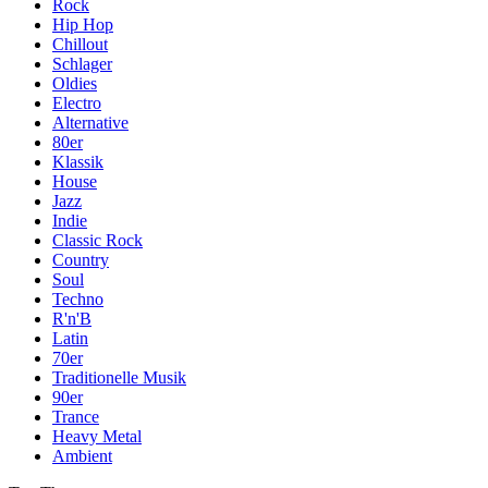
Rock
Hip Hop
Chillout
Schlager
Oldies
Electro
Alternative
80er
Klassik
House
Jazz
Indie
Classic Rock
Country
Soul
Techno
R'n'B
Latin
70er
Traditionelle Musik
90er
Trance
Heavy Metal
Ambient