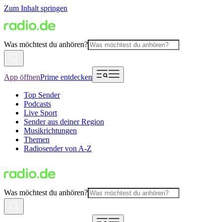
Zum Inhalt springen
Was möchtest du anhören?
App öffnen
Prime entdecken
Top Sender
Podcasts
Live Sport
Sender aus deiner Region
Musikrichtungen
Themen
Radiosender von A-Z
Was möchtest du anhören?