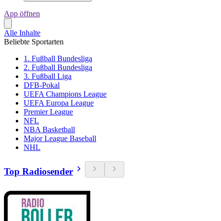
App öffnen
Alle Inhalte
Beliebte Sportarten
1. Fußball Bundesliga
2. Fußball Bundesliga
3. Fußball Liga
DFB-Pokal
UEFA Champions League
UEFA Europa League
Premier League
NFL
NBA Basketball
Major League Baseball
NHL
Top Radiosender