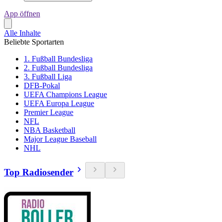
App öffnen
Alle Inhalte
Beliebte Sportarten
1. Fußball Bundesliga
2. Fußball Bundesliga
3. Fußball Liga
DFB-Pokal
UEFA Champions League
UEFA Europa League
Premier League
NFL
NBA Basketball
Major League Baseball
NHL
Top Radiosender