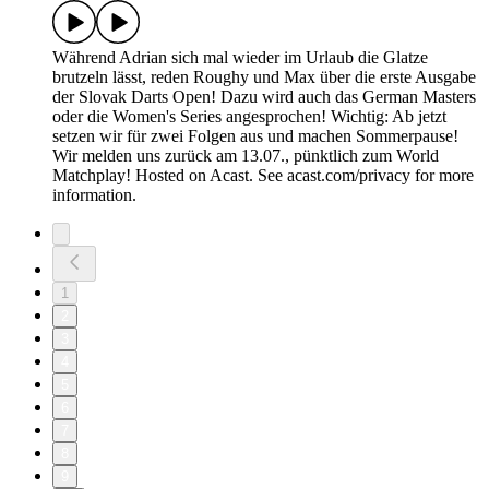
Während Adrian sich mal wieder im Urlaub die Glatze
brutzeln lässt, reden Roughy und Max über die erste Ausgabe
der Slovak Darts Open! Dazu wird auch das German Masters
oder die Women's Series angesprochen! Wichtig: Ab jetzt
setzen wir für zwei Folgen aus und machen Sommerpause!
Wir melden uns zurück am 13.07., pünktlich zum World
Matchplay! Hosted on Acast. See acast.com/privacy for more
information.
1
2
3
4
5
6
7
8
9