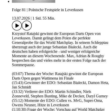
Folge 81 | Polnische Festspiele in Leverkusen
13.07.2026
|
1 Std. 55 Min.
Krzystof Ratajski gewinnt die European Darts Open von
Leverkusen. Damit gelingt dem Polen die perfekte
Generalprobe für das World Matchplay. In seinem Schlepptau
überzeugt auch der junge Sebastian Bialecki. Auch die
deutschen haben erfolgreiche - und weniger erfolgreiche
Momente an diesem Wochenende. Max, Adrian & Roughy
besprechen das und vieles mehr in der ersten Folge nach der
Sommerpause.
(03:07) Thema der Woche: Ratajski gewinnt die European
Darts Open gegen Wattimena im Finale
(15:43) Gewinner der EDO: Sebastian Bialecki, Damon Heta,
Jan Schmidt
(33:32) Verlierer der EDO: Martin Schindler, Niels
Zonneveld, Stephen Bunting, Mike de Decker, Daryl Gurney
(55:12) Momente der EDO: Cullen vs. MvG, Super-Oma,
Owens Neuner, Hitze in Leverkusen
(1:10:30) Frage der Woche: Vorschau auf World Matchplay