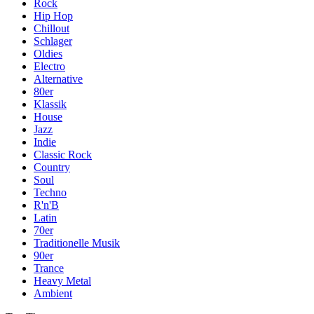
Rock
Hip Hop
Chillout
Schlager
Oldies
Electro
Alternative
80er
Klassik
House
Jazz
Indie
Classic Rock
Country
Soul
Techno
R'n'B
Latin
70er
Traditionelle Musik
90er
Trance
Heavy Metal
Ambient