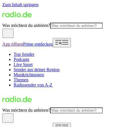
Zum Inhalt springen
Was möchtest du anhören?
App öffnen
Prime entdecken
Top Sender
Podcasts
Live Sport
Sender aus deiner Region
Musikrichtungen
Themen
Radiosender von A-Z
Was möchtest du anhören?