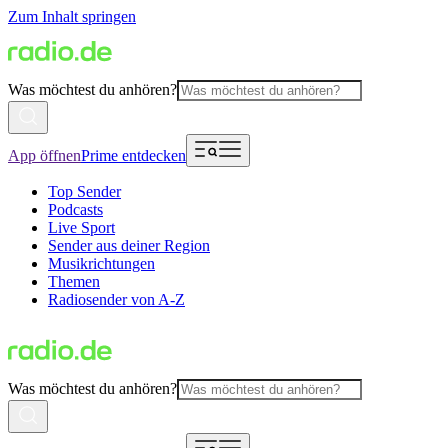
Zum Inhalt springen
Was möchtest du anhören?
App öffnen
Prime entdecken
Top Sender
Podcasts
Live Sport
Sender aus deiner Region
Musikrichtungen
Themen
Radiosender von A-Z
Was möchtest du anhören?