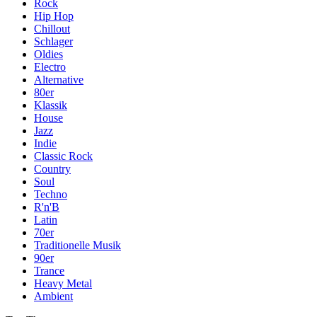
Rock
Hip Hop
Chillout
Schlager
Oldies
Electro
Alternative
80er
Klassik
House
Jazz
Indie
Classic Rock
Country
Soul
Techno
R'n'B
Latin
70er
Traditionelle Musik
90er
Trance
Heavy Metal
Ambient