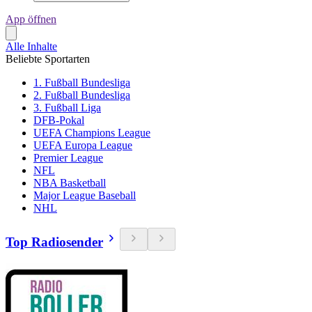
App öffnen
Alle Inhalte
Beliebte Sportarten
1. Fußball Bundesliga
2. Fußball Bundesliga
3. Fußball Liga
DFB-Pokal
UEFA Champions League
UEFA Europa League
Premier League
NFL
NBA Basketball
Major League Baseball
NHL
Top Radiosender