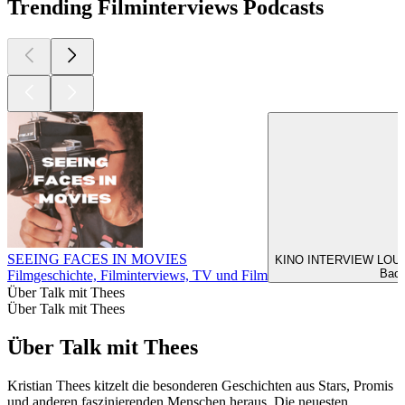
Trending Filminterviews Podcasts
SEEING FACES IN MOVIES
KINO INTERVIEW LOUNGE 
Back
Filmgeschichte, Filminterviews, TV und Film
Über Talk mit Thees
Über Talk mit Thees
Über Talk mit Thees
Kristian Thees kitzelt die besonderen Geschichten aus Stars, Promis
und anderen faszinierenden Menschen heraus. Die neuesten