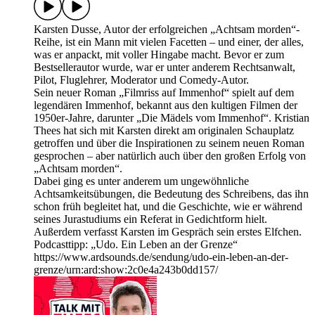
Karsten Dusse, Autor der erfolgreichen „Achtsam morden“-
Reihe, ist ein Mann mit vielen Facetten – und einer, der alles,
was er anpackt, mit voller Hingabe macht. Bevor er zum
Bestsellerautor wurde, war er unter anderem Rechtsanwalt,
Pilot, Fluglehrer, Moderator und Comedy-Autor.
Sein neuer Roman „Filmriss auf Immenhof“ spielt auf dem
legendären Immenhof, bekannt aus den kultigen Filmen der
1950er-Jahre, darunter „Die Mädels vom Immenhof“. Kristian
Thees hat sich mit Karsten direkt am originalen Schauplatz
getroffen und über die Inspirationen zu seinem neuen Roman
gesprochen – aber natürlich auch über den großen Erfolg von
„Achtsam morden“.
Dabei ging es unter anderem um ungewöhnliche
Achtsamkeitsübungen, die Bedeutung des Schreibens, das ihn
schon früh begleitet hat, und die Geschichte, wie er während
seines Jurastudiums ein Referat in Gedichtform hielt.
Außerdem verfasst Karsten im Gespräch sein erstes Elfchen.
Podcasttipp: „Udo. Ein Leben an der Grenze“
https://www.ardsounds.de/sendung/udo-ein-leben-an-der-
grenze/urn:ard:show:2c0e4a243b0dd157/