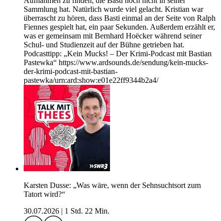
Aufnahmen zu finden, die Basti noch nicht in seiner
Sammlung hat. Natürlich wurde viel gelacht. Kristian war
überrascht zu hören, dass Basti einmal an der Seite von Ralph
Fiennes gespielt hat, ein paar Sekunden. Außerdem erzählt er,
was er gemeinsam mit Bernhard Hoëcker während seiner
Schul- und Studienzeit auf der Bühne getrieben hat.
Podcasttipp: „Kein Mucks! – Der Krimi-Podcast mit Bastian
Pastewka“ https://www.ardsounds.de/sendung/kein-mucks-
der-krimi-podcast-mit-bastian-
pastewka/urn:ard:show:e01e22ff9344b2a4/
Karsten Dusse: „Was wäre, wenn der Sehnsuchtsort zum
Tatort wird?“
30.07.2026
|
1 Std. 22 Min.