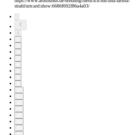
https://www.ardsounds.de/sendung/fuehl-ich-mit-lina-larissa-
strahl/urn:ard:show:6686f692f86a4a03/
1
2
3
4
5
6
7
8
9
10
11
20
30
40
50
60
70