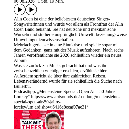
06.08.2026
|
1 Std. 19 Min.
Alin Coen ist eine der beliebtesten deutschen Singer-
Songwriterinnen und wurde vor allem als Frontfrau der Alin
Coen Band bekannt. Sie hat deutsche und mexikanische
Wurzeln und studierte ursprünglich Umwelt- beziehungsweise
Umweltingenieurwissenschaften.
Mehrfach geriet sie in eine Sinnkrise und spielte sogar mit
dem Gedanken, ganz mit der Musik aufzuhören. Nach sechs
Jahren veröffentlichte sie 2026 schließlich wieder ein neues
Album.
Was sie zurück zur Musik gebracht hat und was ihr
zwischenzeitlich wichtiger erschien, erzählt sie hier.
Außerdem spricht sie über ihre zahlreichen Reisen.
Lebensverändernd wurde für sie schließlich die Suche nach
Bullerbü.
Podcasttipp: „Meilensteine Special: Open Air– 50 Jahre
Loreley“ https://www.ardsounds.de/sendung/meilensteine-
special-open-air-50-jahre-
loreley/urn:ard:show:6416e8eeaf07ae31/