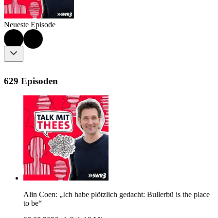
Neueste Episode
629 Episoden
Alin Coen: „Ich habe plötzlich gedacht: Bullerbü is the place
to be“