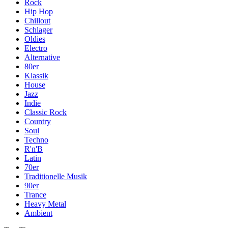
Rock
Hip Hop
Chillout
Schlager
Oldies
Electro
Alternative
80er
Klassik
House
Jazz
Indie
Classic Rock
Country
Soul
Techno
R'n'B
Latin
70er
Traditionelle Musik
90er
Trance
Heavy Metal
Ambient