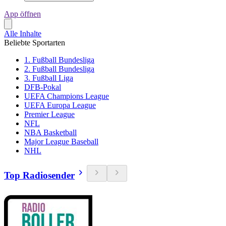
App öffnen
Alle Inhalte
Beliebte Sportarten
1. Fußball Bundesliga
2. Fußball Bundesliga
3. Fußball Liga
DFB-Pokal
UEFA Champions League
UEFA Europa League
Premier League
NFL
NBA Basketball
Major League Baseball
NHL
Top Radiosender