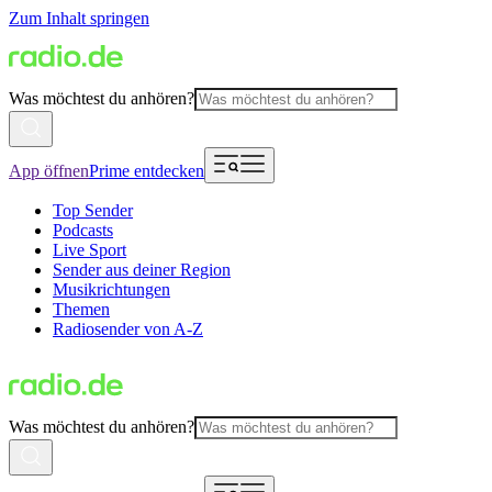
Zum Inhalt springen
Was möchtest du anhören?
App öffnen
Prime entdecken
Top Sender
Podcasts
Live Sport
Sender aus deiner Region
Musikrichtungen
Themen
Radiosender von A-Z
Was möchtest du anhören?