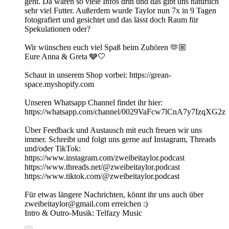
geht. Da waren so viele Infos drin und das gibt uns natürlich
sehr viel Futter. Außerdem wurde Taylor nun 7x in 9 Tagen
fotografiert und gesichtet und das lässt doch Raum für
Spekulationen oder?
Wir wünschen euch viel Spaß beim Zuhören 🫶🏼
Eure Anna & Greta 🩶🤍
Schaut in unserem Shop vorbei: https://grean-
space.myshopify.com
Unseren Whatsapp Channel findet ihr hier:
⁠⁠⁠⁠⁠⁠⁠⁠⁠⁠⁠⁠⁠⁠⁠⁠⁠⁠⁠⁠⁠⁠https://whatsapp.com/channel/0029VaFcw7lCnA7y7IzqXG2z⁠⁠⁠⁠⁠⁠⁠⁠⁠⁠⁠⁠⁠⁠⁠⁠⁠⁠⁠⁠⁠⁠
Über Feedback und Austausch mit euch freuen wir uns
immer. Schreibt und folgt uns gerne auf Instagram, Threads
und/oder TikTok:
https://www.instagram.com/zweibeitaylor.podcast
https://www.threads.net/@zweibeitaylor.podcast
https://www.tiktok.com/@zweibeitaylor.podcast
Für etwas längere Nachrichten, könnt ihr uns auch über
zweibeitaylor@gmail.com erreichen :)
Intro & Outro-Musik: Telfazy Music