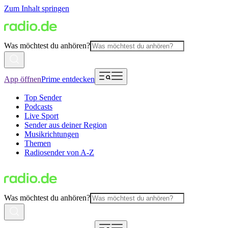
Zum Inhalt springen
Was möchtest du anhören?
App öffnen
Prime entdecken
Top Sender
Podcasts
Live Sport
Sender aus deiner Region
Musikrichtungen
Themen
Radiosender von A-Z
Was möchtest du anhören?