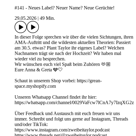
#141 - Neues Label? Neuer Name? Neue Gerüchte!
29.05.2026
|
49 Min.
In dieser Folge sprechen wir über die vielen Sichtungen, ihren
AMA-Auftritt und die wildesten aktuellen Theorien: Passiert
am 30.5. etwas? Plant Taylor ihr eigenes Label? Welchen
Nachnamen trägt sie nach der Hochzeit? Wir haben mal
wieder viel zu besprechen.
Wir wünschen euch viel Spaß beim Zuhören 🫶🏼
Eure Anna & Greta 🩶🤍
Schaut in unserem Shop vorbei: https://grean-
space.myshopify.com
Unseren Whatsapp Channel findet ihr hier:
⁠⁠⁠⁠⁠⁠⁠⁠⁠⁠⁠⁠⁠⁠⁠⁠⁠⁠⁠⁠⁠⁠https://whatsapp.com/channel/0029VaFcw7lCnA7y7IzqXG2z⁠⁠⁠⁠⁠⁠⁠⁠⁠⁠⁠⁠⁠⁠⁠⁠⁠⁠⁠⁠⁠⁠
Über Feedback und Austausch mit euch freuen wir uns
immer. Schreibt und folgt uns gerne auf Instagram, Threads
und/oder TikTok:
https://www.instagram.com/zweibeitaylor.podcast
https://www.threads.net/@zweibeitaylor.podcast