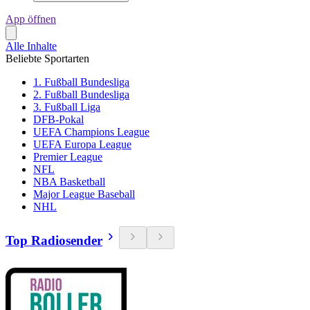
App öffnen
Alle Inhalte
Beliebte Sportarten
1. Fußball Bundesliga
2. Fußball Bundesliga
3. Fußball Liga
DFB-Pokal
UEFA Champions League
UEFA Europa League
Premier League
NFL
NBA Basketball
Major League Baseball
NHL
Top Radiosender