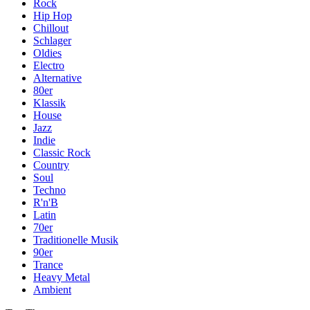
Rock
Hip Hop
Chillout
Schlager
Oldies
Electro
Alternative
80er
Klassik
House
Jazz
Indie
Classic Rock
Country
Soul
Techno
R'n'B
Latin
70er
Traditionelle Musik
90er
Trance
Heavy Metal
Ambient