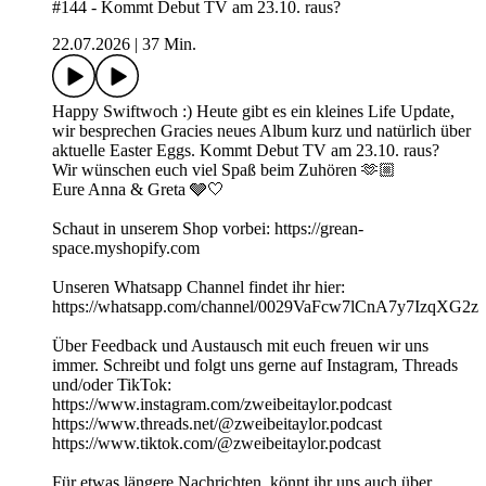
#144 - Kommt Debut TV am 23.10. raus?
22.07.2026
|
37 Min.
Happy Swiftwoch :) Heute gibt es ein kleines Life Update,
wir besprechen Gracies neues Album kurz und natürlich über
aktuelle Easter Eggs. Kommt Debut TV am 23.10. raus?
Wir wünschen euch viel Spaß beim Zuhören 🫶🏼
Eure Anna & Greta 🩶🤍
Schaut in unserem Shop vorbei: https://grean-
space.myshopify.com
Unseren Whatsapp Channel findet ihr hier:
⁠⁠⁠⁠⁠⁠⁠⁠⁠⁠⁠⁠⁠⁠⁠⁠⁠⁠⁠⁠⁠⁠https://whatsapp.com/channel/0029VaFcw7lCnA7y7IzqXG2z⁠⁠⁠⁠⁠⁠⁠⁠⁠⁠⁠⁠⁠⁠⁠⁠⁠⁠⁠⁠⁠⁠
Über Feedback und Austausch mit euch freuen wir uns
immer. Schreibt und folgt uns gerne auf Instagram, Threads
und/oder TikTok:
https://www.instagram.com/zweibeitaylor.podcast
https://www.threads.net/@zweibeitaylor.podcast
https://www.tiktok.com/@zweibeitaylor.podcast
Für etwas längere Nachrichten, könnt ihr uns auch über