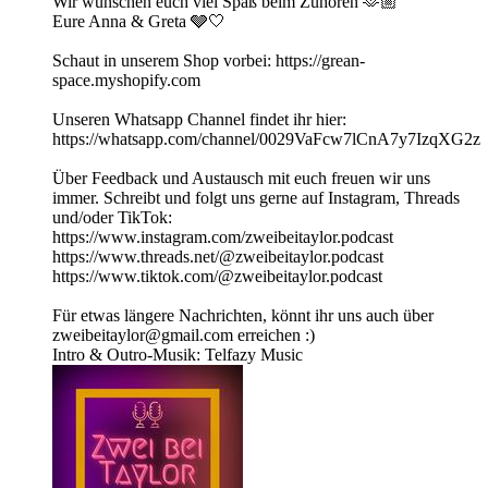
Wir wünschen euch viel Spaß beim Zuhören 🫶🏼
Eure Anna & Greta 🩶🤍
Schaut in unserem Shop vorbei: https://grean-
space.myshopify.com
Unseren Whatsapp Channel findet ihr hier:
⁠⁠⁠⁠⁠⁠⁠⁠⁠⁠⁠⁠⁠⁠⁠⁠⁠⁠⁠⁠⁠⁠https://whatsapp.com/channel/0029VaFcw7lCnA7y7IzqXG2z⁠⁠⁠⁠⁠⁠⁠⁠⁠⁠⁠⁠⁠⁠⁠⁠⁠⁠⁠⁠⁠⁠
Über Feedback und Austausch mit euch freuen wir uns
immer. Schreibt und folgt uns gerne auf Instagram, Threads
und/oder TikTok:
https://www.instagram.com/zweibeitaylor.podcast
https://www.threads.net/@zweibeitaylor.podcast
https://www.tiktok.com/@zweibeitaylor.podcast
Für etwas längere Nachrichten, könnt ihr uns auch über
zweibeitaylor@gmail.com erreichen :)
Intro & Outro-Musik: Telfazy Music