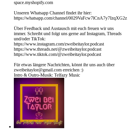
space.myshopify.com
Unseren Whatsapp Channel findet ihr hier:
⁠⁠⁠⁠⁠⁠⁠⁠⁠⁠⁠⁠⁠⁠⁠⁠⁠⁠⁠⁠⁠⁠https://whatsapp.com/channel/0029VaFcw7lCnA7y7IzqXG2z⁠⁠⁠⁠⁠⁠⁠⁠⁠⁠⁠⁠⁠⁠⁠⁠⁠⁠⁠⁠⁠⁠
Über Feedback und Austausch mit euch freuen wir uns
immer. Schreibt und folgt uns gerne auf Instagram, Threads
und/oder TikTok:
https://www.instagram.com/zweibeitaylor.podcast
https://www.threads.net/@zweibeitaylor.podcast
https://www.tiktok.com/@zweibeitaylor.podcast
Für etwas längere Nachrichten, könnt ihr uns auch über
zweibeitaylor@gmail.com erreichen :)
Intro & Outro-Musik: Telfazy Music