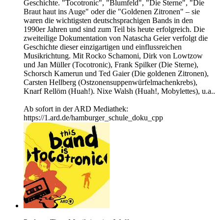
Geschichte. "Tocotronic", "Blumfeld", "Die Sterne", "Die
Braut haut ins Auge" oder die "Goldenen Zitronen" – sie
waren die wichtigsten deutschsprachigen Bands in den
1990er Jahren und sind zum Teil bis heute erfolgreich. Die
zweiteilige Dokumentation von Natascha Geier verfolgt die
Geschichte dieser einzigartigen und einflussreichen
Musikrichtung. Mit Rocko Schamoni, Dirk von Lowtzow
und Jan Müller (Tocotronic), Frank Spilker (Die Sterne),
Schorsch Kamerun und Ted Gaier (Die goldenen Zitronen),
Carsten Hellberg (Ostzonensuppenwürfelmachenkrebs),
Knarf Rellöm (Huah!). Nixe Walsh (Huah!, Mobylettes), u.a..
Ab sofort in der ARD Mediathek:
https://1.ard.de/hamburger_schule_doku_cpp