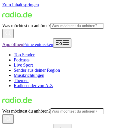
Zum Inhalt springen
Was möchtest du anhören?
App öffnen
Prime entdecken
Top Sender
Podcasts
Live Sport
Sender aus deiner Region
Musikrichtungen
Themen
Radiosender von A-Z
Was möchtest du anhören?