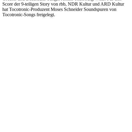
Score der 9-teiligen Story von rbb, NDR Kultur und ARD Kultur
hat Tocotronic-Produzent Moses Schneider Soundspuren von
Tocotronic-Songs freigelegt.
Podcast-Website