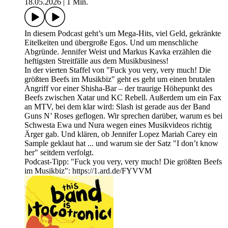
18.05.2026
|
1 Min.
In diesem Podcast geht’s um Mega-Hits, viel Geld, gekränkte
Eitelkeiten und übergroße Egos. Und um menschliche
Abgründe. Jennifer Weist und Markus Kavka erzählen die
heftigsten Streitfälle aus dem Musikbusiness!
In der vierten Staffel von "Fuck you very, very much! Die
größten Beefs im Musikbiz" geht es geht um einen brutalen
Angriff vor einer Shisha-Bar – der traurige Höhepunkt des
Beefs zwischen Xatar und KC Rebell. Außerdem um ein Fax
an MTV, bei dem klar wird: Slash ist gerade aus der Band
Guns N’ Roses geflogen. Wir sprechen darüber, warum es bei
Schwesta Ewa und Nura wegen eines Musikvideos richtig
Ärger gab. Und klären, ob Jennifer Lopez Mariah Carey ein
Sample geklaut hat ... und warum sie der Satz "I don’t know
her" seitdem verfolgt.
Podcast-Tipp: "Fuck you very, very much! Die größten Beefs
im Musikbiz": https://1.ard.de/FYVVM