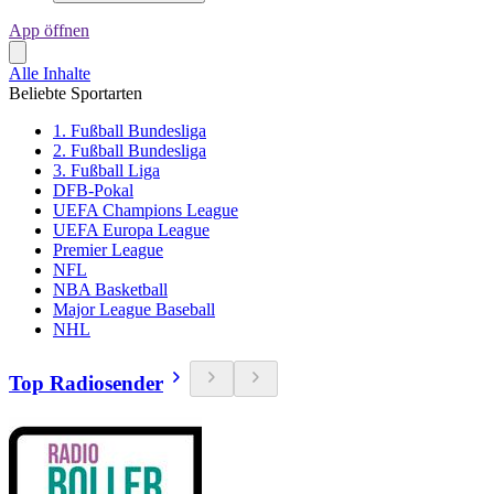
App öffnen
Alle Inhalte
Beliebte Sportarten
1. Fußball Bundesliga
2. Fußball Bundesliga
3. Fußball Liga
DFB-Pokal
UEFA Champions League
UEFA Europa League
Premier League
NFL
NBA Basketball
Major League Baseball
NHL
Top Radiosender