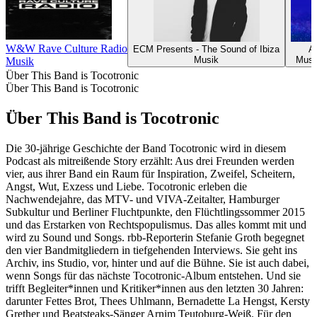
W&W Rave Culture Radio
ECM Presents - The Sound of Ibiza
A
Musik
Musi
Musik
Über This Band is Tocotronic
Über This Band is Tocotronic
Über This Band is Tocotronic
Die 30-jährige Geschichte der Band Tocotronic wird in diesem
Podcast als mitreißende Story erzählt: Aus drei Freunden werden
vier, aus ihrer Band ein Raum für Inspiration, Zweifel, Scheitern,
Angst, Wut, Exzess und Liebe. Tocotronic erleben die
Nachwendejahre, das MTV- und VIVA-Zeitalter, Hamburger
Subkultur und Berliner Fluchtpunkte, den Flüchtlingssommer 2015
und das Erstarken von Rechtspopulismus. Das alles kommt mit und
wird zu Sound und Songs. rbb-Reporterin Stefanie Groth begegnet
den vier Bandmitgliedern in tiefgehenden Interviews. Sie geht ins
Archiv, ins Studio, vor, hinter und auf die Bühne. Sie ist auch dabei,
wenn Songs für das nächste Tocotronic-Album entstehen. Und sie
trifft Begleiter*innen und Kritiker*innen aus den letzten 30 Jahren:
darunter Fettes Brot, Thees Uhlmann, Bernadette La Hengst, Kersty
Grether und Beatsteaks-Sänger Arnim Teutoburg-Weiß. Für den