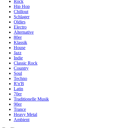
Rock
Hip Hop
Chillout
Schlager
Oldies
Electro
Alternative
80er
Klassik
House
Jazz
Indie
Classic Rock
Country
Soul
Techno
R'n'B
Latin
70er
Traditionelle Musik
90er
Trance
Heavy Metal
Ambient