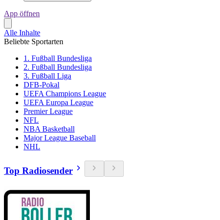
App öffnen
Alle Inhalte
Beliebte Sportarten
1. Fußball Bundesliga
2. Fußball Bundesliga
3. Fußball Liga
DFB-Pokal
UEFA Champions League
UEFA Europa League
Premier League
NFL
NBA Basketball
Major League Baseball
NHL
Top Radiosender