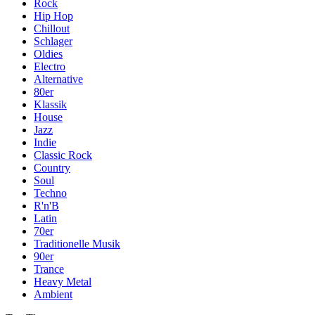
Rock
Hip Hop
Chillout
Schlager
Oldies
Electro
Alternative
80er
Klassik
House
Jazz
Indie
Classic Rock
Country
Soul
Techno
R'n'B
Latin
70er
Traditionelle Musik
90er
Trance
Heavy Metal
Ambient