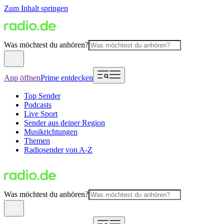
Zum Inhalt springen
Was möchtest du anhören?
App öffnen
Prime entdecken
Top Sender
Podcasts
Live Sport
Sender aus deiner Region
Musikrichtungen
Themen
Radiosender von A-Z
Was möchtest du anhören?