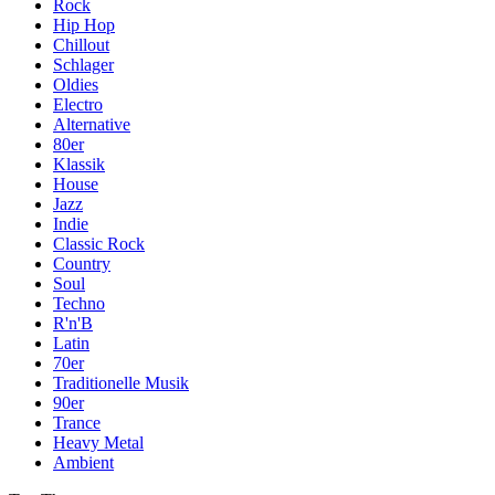
Rock
Hip Hop
Chillout
Schlager
Oldies
Electro
Alternative
80er
Klassik
House
Jazz
Indie
Classic Rock
Country
Soul
Techno
R'n'B
Latin
70er
Traditionelle Musik
90er
Trance
Heavy Metal
Ambient