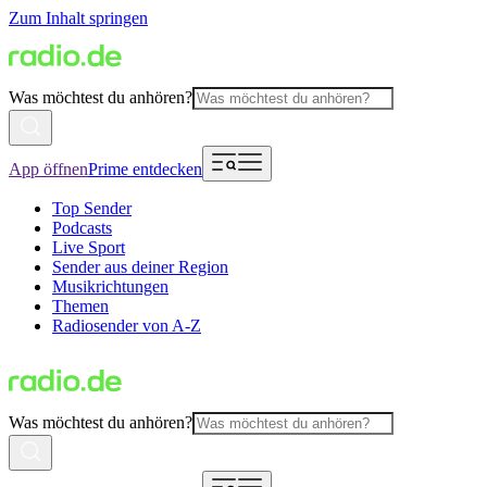
Zum Inhalt springen
Was möchtest du anhören?
App öffnen
Prime entdecken
Top Sender
Podcasts
Live Sport
Sender aus deiner Region
Musikrichtungen
Themen
Radiosender von A-Z
Was möchtest du anhören?