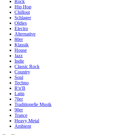
Rock
Hip Hop
Chillout
Schlager
Oldies
Electro
Alternative
80er
Klassik
House
Jazz
Indie
Classic Rock
Country
Soul
Techno
R'n'B
Latin
70er
Traditionelle Musik
90er
Trance
Heavy Metal
Ambient