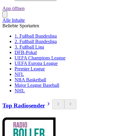
App öffnen
Alle Inhalte
Beliebte Sportarten
1. Fußball Bundesliga
2. Fußball Bundesliga
3. Fußball Liga
DFB-Pokal
UEFA Champions League
UEFA Europa League
Premier League
NFL
NBA Basketball
Major League Baseball
NHL
Top Radiosender