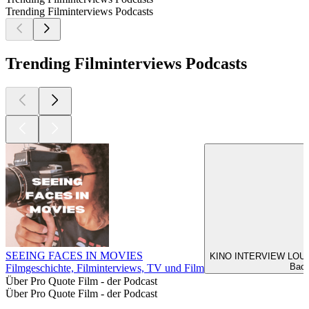
Trending Filminterviews Podcasts
Trending Filminterviews Podcasts
SEEING FACES IN MOVIES
KINO INTERVIEW LOUNGE 
Back
Filmgeschichte, Filminterviews, TV und Film
Über Pro Quote Film - der Podcast
Über Pro Quote Film - der Podcast