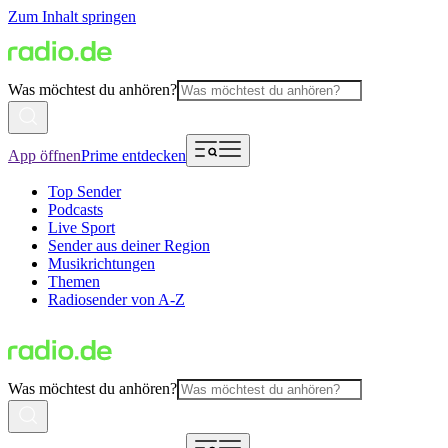
Zum Inhalt springen
Was möchtest du anhören?
App öffnen
Prime entdecken
Top Sender
Podcasts
Live Sport
Sender aus deiner Region
Musikrichtungen
Themen
Radiosender von A-Z
Was möchtest du anhören?