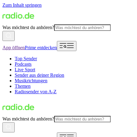
Zum Inhalt springen
Was möchtest du anhören?
App öffnen
Prime entdecken
Top Sender
Podcasts
Live Sport
Sender aus deiner Region
Musikrichtungen
Themen
Radiosender von A-Z
Was möchtest du anhören?