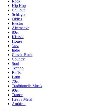
Rock
Hip Hop
Chillout
Schlager
Oldies
Electro
Alternative
80er
Klassik
House
Jazz
Indie
Classic Rock
Country
Soul
Techno
R'n'B
Latin
70er
Traditionelle Musik
90er
Trance
Heavy Metal
Ambient