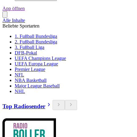
App öffnen
Alle Inhalte
Beliebte Sportarten
1. Fußball Bundesliga
2. Fußball Bundesliga
3. Fußball Liga
DFB-Pokal
UEFA Champions League
UEFA Europa League
Premier League
NFL
NBA Basketball
Major League Baseball
NHL
Top Radiosender