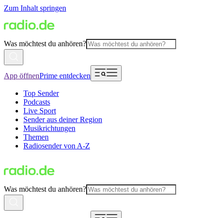
Zum Inhalt springen
Was möchtest du anhören?
App öffnen
Prime entdecken
Top Sender
Podcasts
Live Sport
Sender aus deiner Region
Musikrichtungen
Themen
Radiosender von A-Z
Was möchtest du anhören?