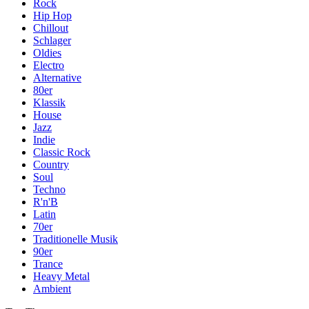
Rock
Hip Hop
Chillout
Schlager
Oldies
Electro
Alternative
80er
Klassik
House
Jazz
Indie
Classic Rock
Country
Soul
Techno
R'n'B
Latin
70er
Traditionelle Musik
90er
Trance
Heavy Metal
Ambient