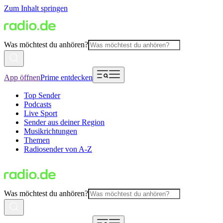
Zum Inhalt springen
Was möchtest du anhören?
App öffnen
Prime entdecken
Top Sender
Podcasts
Live Sport
Sender aus deiner Region
Musikrichtungen
Themen
Radiosender von A-Z
Was möchtest du anhören?