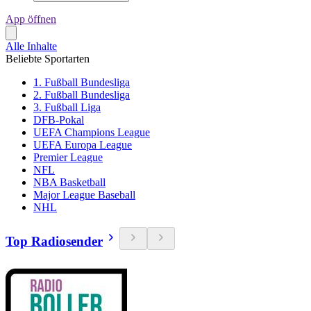
App öffnen
Alle Inhalte
Beliebte Sportarten
1. Fußball Bundesliga
2. Fußball Bundesliga
3. Fußball Liga
DFB-Pokal
UEFA Champions League
UEFA Europa League
Premier League
NFL
NBA Basketball
Major League Baseball
NHL
Top Radiosender