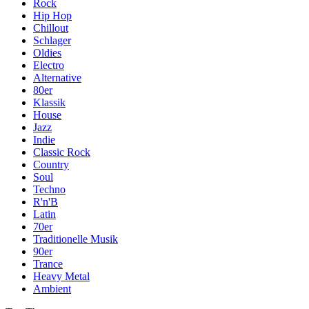
Rock
Hip Hop
Chillout
Schlager
Oldies
Electro
Alternative
80er
Klassik
House
Jazz
Indie
Classic Rock
Country
Soul
Techno
R'n'B
Latin
70er
Traditionelle Musik
90er
Trance
Heavy Metal
Ambient