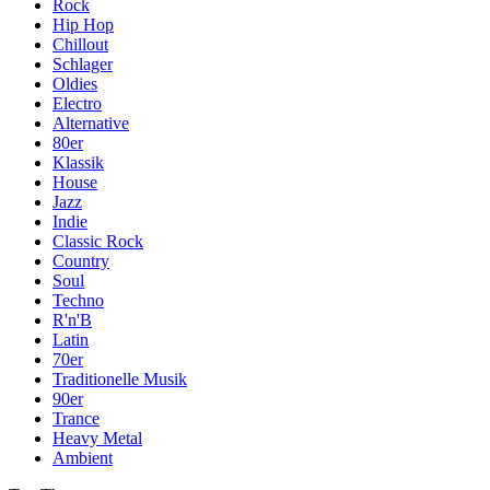
Rock
Hip Hop
Chillout
Schlager
Oldies
Electro
Alternative
80er
Klassik
House
Jazz
Indie
Classic Rock
Country
Soul
Techno
R'n'B
Latin
70er
Traditionelle Musik
90er
Trance
Heavy Metal
Ambient