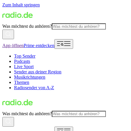
Zum Inhalt springen
Was möchtest du anhören?
App öffnen
Prime entdecken
Top Sender
Podcasts
Live Sport
Sender aus deiner Region
Musikrichtungen
Themen
Radiosender von A-Z
Was möchtest du anhören?