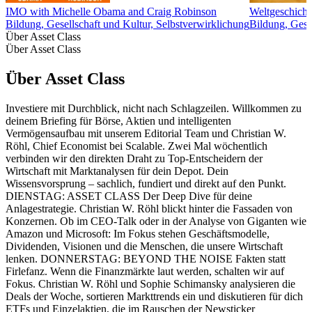
IMO with Michelle Obama and Craig Robinson
Weltgeschicht
Bildung, Gesellschaft und Kultur, Selbstverwirklichung
Bildung, Gesc
Über Asset Class
Über Asset Class
Über Asset Class
Investiere mit Durchblick, nicht nach Schlagzeilen. Willkommen zu
deinem Briefing für Börse, Aktien und intelligenten
Vermögensaufbau mit unserem Editorial Team und Christian W.
Röhl, Chief Economist bei Scalable. Zwei Mal wöchentlich
verbinden wir den direkten Draht zu Top-Entscheidern der
Wirtschaft mit Marktanalysen für dein Depot. Dein
Wissensvorsprung – sachlich, fundiert und direkt auf den Punkt.
DIENSTAG: ASSET CLASS Der Deep Dive für deine
Anlagestrategie. Christian W. Röhl blickt hinter die Fassaden von
Konzernen. Ob im CEO-Talk oder in der Analyse von Giganten wie
Amazon und Microsoft: Im Fokus stehen Geschäftsmodelle,
Dividenden, Visionen und die Menschen, die unsere Wirtschaft
lenken. DONNERSTAG: BEYOND THE NOISE Fakten statt
Firlefanz. Wenn die Finanzmärkte laut werden, schalten wir auf
Fokus. Christian W. Röhl und Sophie Schimansky analysieren die
Deals der Woche, sortieren Markttrends ein und diskutieren für dich
ETFs und Einzelaktien, die im Rauschen der Newsticker