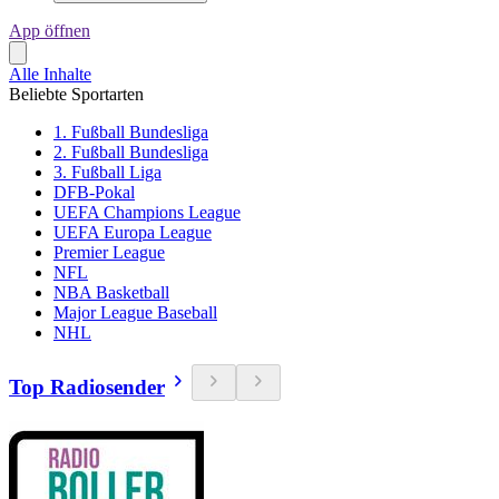
App öffnen
Alle Inhalte
Beliebte Sportarten
1. Fußball Bundesliga
2. Fußball Bundesliga
3. Fußball Liga
DFB-Pokal
UEFA Champions League
UEFA Europa League
Premier League
NFL
NBA Basketball
Major League Baseball
NHL
Top Radiosender