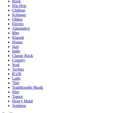
Rock
Hip Hop
Chillout
Schlager
Oldies
Electro
Alternative
80er
Klassik
House
Jazz
Indie
Classic Rock
Country
Soul
Techno
R'n'B
Latin
70er
Traditionelle Musik
90er
Trance
Heavy Metal
Ambient