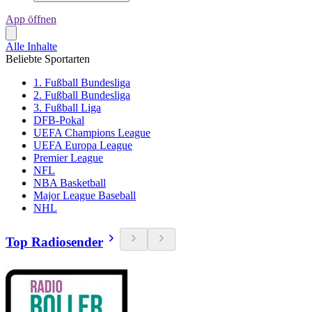
App öffnen
Alle Inhalte
Beliebte Sportarten
1. Fußball Bundesliga
2. Fußball Bundesliga
3. Fußball Liga
DFB-Pokal
UEFA Champions League
UEFA Europa League
Premier League
NFL
NBA Basketball
Major League Baseball
NHL
Top Radiosender