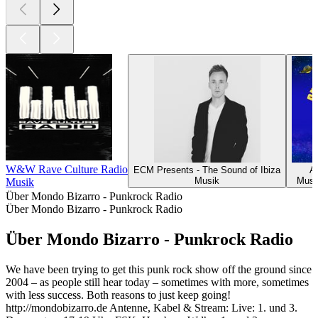
W&W Rave Culture Radio
ECM Presents - The Sound of Ibiza
A
Musik
Musi
Musik
Über Mondo Bizarro - Punkrock Radio
Über Mondo Bizarro - Punkrock Radio
Über Mondo Bizarro - Punkrock Radio
We have been trying to get this punk rock show off the ground since
2004 – as people still hear today – sometimes with more, sometimes
with less success. Both reasons to just keep going!
http://mondobizarro.de Antenne, Kabel & Stream: Live: 1. und 3.