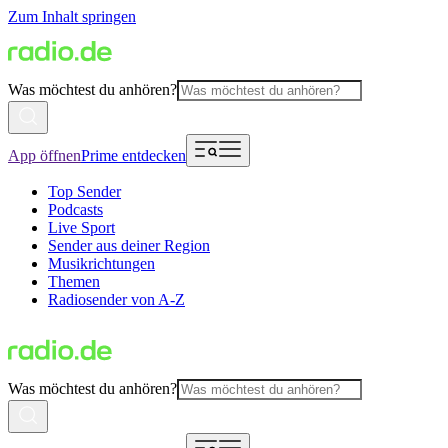
Zum Inhalt springen
Was möchtest du anhören?
App öffnen
Prime entdecken
Top Sender
Podcasts
Live Sport
Sender aus deiner Region
Musikrichtungen
Themen
Radiosender von A-Z
Was möchtest du anhören?