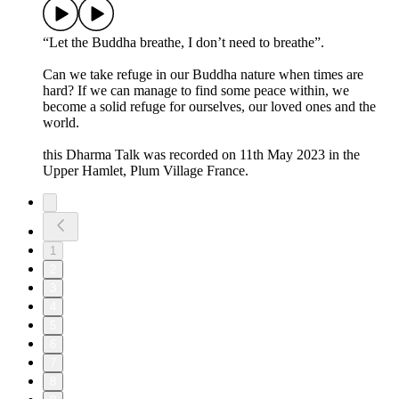
“Let the Buddha breathe, I don’t need to breathe”.
Can we take refuge in our Buddha nature when times are
hard? If we can manage to find some peace within, we
become a solid refuge for ourselves, our loved ones and the
world.
this Dharma Talk was recorded on 11th May 2023 in the
Upper Hamlet, Plum Village France.
1
2
3
4
5
6
7
8