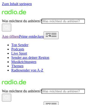
Zum Inhalt springen
Was möchtest du anhören?
App öffnen
Prime entdecken
Top Sender
Podcasts
Live Sport
Sender aus deiner Region
Musikrichtungen
Themen
Radiosender von A-Z
Was möchtest du anhören?