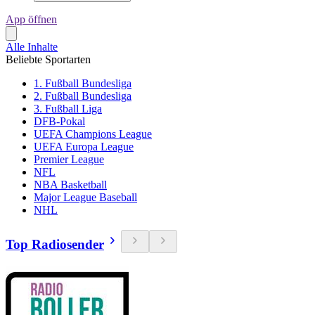
App öffnen
Alle Inhalte
Beliebte Sportarten
1. Fußball Bundesliga
2. Fußball Bundesliga
3. Fußball Liga
DFB-Pokal
UEFA Champions League
UEFA Europa League
Premier League
NFL
NBA Basketball
Major League Baseball
NHL
Top Radiosender