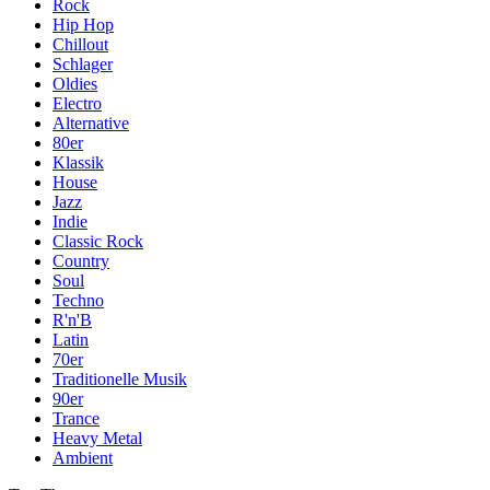
Rock
Hip Hop
Chillout
Schlager
Oldies
Electro
Alternative
80er
Klassik
House
Jazz
Indie
Classic Rock
Country
Soul
Techno
R'n'B
Latin
70er
Traditionelle Musik
90er
Trance
Heavy Metal
Ambient