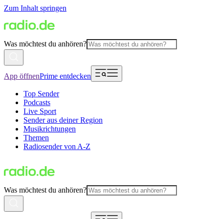
Zum Inhalt springen
Was möchtest du anhören?
App öffnen
Prime entdecken
Top Sender
Podcasts
Live Sport
Sender aus deiner Region
Musikrichtungen
Themen
Radiosender von A-Z
Was möchtest du anhören?