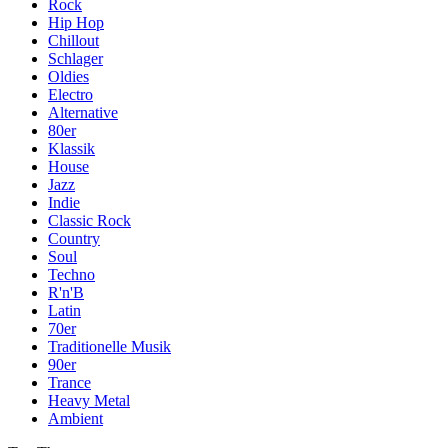
Rock
Hip Hop
Chillout
Schlager
Oldies
Electro
Alternative
80er
Klassik
House
Jazz
Indie
Classic Rock
Country
Soul
Techno
R'n'B
Latin
70er
Traditionelle Musik
90er
Trance
Heavy Metal
Ambient